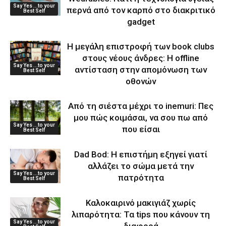
Say Yes ...to your
περνά από τον καρπό στο διακριτικό
Best Self
gadget
Η μεγάλη επιστροφή των book clubs
στους νέους άνδρες: Η offline
Say Yes ...to your
αντίσταση στην απομόνωση των
Best Self
οθονών
Από τη σιέστα μέχρι το inemuri: Πες
μου πώς κοιμάσαι, να σου πω από
Say Yes ...to your
που είσαι
Best Self
Dad Bod: Η επιστήμη εξηγεί γιατί
αλλάζει το σώμα μετά την
Say Yes ...to your
πατρότητα
Best Self
Καλοκαιρινό μακιγιάζ χωρίς
λιπαρότητα: Τα tips που κάνουν τη
Say Yes ...to your
διαφορά