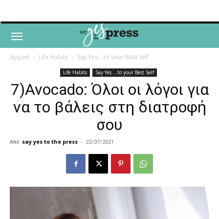
Αρχική
Life Habits
Say Yes ...to your Best Self
Life Habits
Say Yes ...to your Best Self
7)Avocado: Όλοι οι λόγοι για
να το βάλεις στη διατροφή
σου
Από
say yes to the press
-
22/07/2021