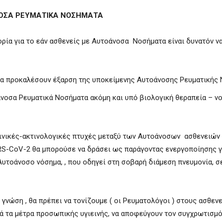
ΝΟΣΑ ΡΕΥΜΑΤΙΚΑ ΝΟΣΗΜΑΤΑ
ία για το εάν ασθενείς με Αυτοάνοσα Νοσήματα είναι δυνατόν ν
ν να προκαλέσουν έξαρση της υποκείμενης Αυτοάνοσης Ρευματικής
άνοσα Ρευματικά Νοσήματα ακόμη και υπό βιολογική θεραπεία – ν
κλινικές-ακτινολογικές πτυχές μεταξύ των Αυτοάνοσων ασθενειών 
RS-CoV-2 θα μπορούσε να δράσει ως παράγοντας ενεργοποίησης γ
υτοάνοσο νόσημα, , που οδηγεί στη σοβαρή διάμεση πνευμονία, σ
νώση , θα πρέπει να τονίζουμε ( οι Ρευματολόγοι ) στους ασθεν
ά τα μέτρα προσωπικής υγιεινής, να αποφεύγουν τον συγχρωτισμό