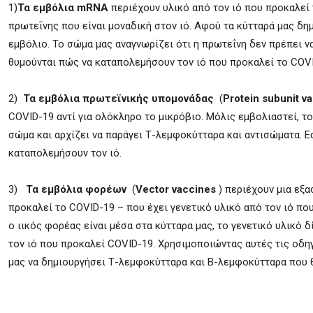
1)
Τα εμβόλια mRNA
περιέχουν υλικό από τον ιό που προκαλεί 
πρωτεΐνης που είναι μοναδική στον ιό. Αφού τα κύτταρά μας δη
εμβόλιο. Το σώμα μας αναγνωρίζει ότι η πρωτεΐνη δεν πρέπει ν
θυμούνται πώς να καταπολεμήσουν τον ιό που προκαλεί το COVI
2)
Τα εμβόλια πρωτεϊνικής υπομονάδας
(
Protein subunit v
COVID-19 αντί για ολόκληρο το μικρόβιο. Μόλις εμβολιαστεί, τ
σώμα και αρχίζει να παράγει Τ-λεμφοκύτταρα και αντισώματα. Ε
καταπολεμήσουν τον ιό.
3)
Τα εμβόλια φορέων
(
Vector vaccines
) περιέχουν μια εξ
προκαλεί το COVID-19 – που έχει γενετικό υλικό από τον ιό πο
ο ιικός φορέας είναι μέσα στα κύτταρα μας, το γενετικό υλικό δ
τον ιό που προκαλεί COVID-19. Χρησιμοποιώντας αυτές τις οδηγ
μας να δημιουργήσει Τ-λεμφοκύτταρα και Β-λεμφοκύτταρα που θ