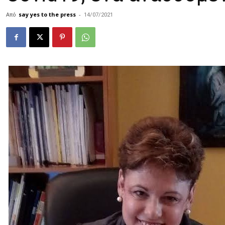
Από
say yes to the press
-
14/07/2021