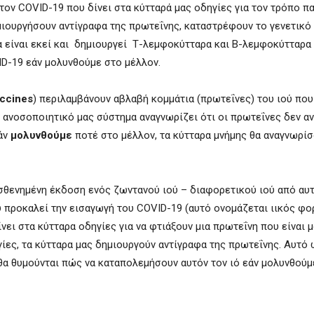
τον COVID-19 που δίνει στα κύτταρά μας οδηγίες για τον τρόπο π
μιουργήσουν αντίγραφα της πρωτεΐνης, καταστρέφουν το γενετικό
α είναι εκεί και δημιουργεί Τ-λεμφοκύτταρα και Β-λεμφοκύτταρα
D-19 εάν μολυνθούμε στο μέλλον.
accines
) περιλαμβάνουν αβλαβή κομμάτια (πρωτεΐνες) του ιού πο
ο ανοσοποιητικό μας σύστημα αναγνωρίζει ότι οι πρωτεΐνες δεν α
άν
μολυνθούμε
ποτέ στο μέλλον, τα κύτταρα μνήμης θα αναγνωρίσ
ασθενημένη έκδοση ενός ζωντανού ιού – διαφορετικού ιού από αυ
υ προκαλεί την εισαγωγή του COVID-19 (αυτό ονομάζεται ιικός φο
ίνει στα κύτταρα οδηγίες για να φτιάξουν μια πρωτεΐνη που είναι 
ίες, τα κύτταρα μας δημιουργούν αντίγραφα της πρωτεΐνης. Αυτό
α θυμούνται πώς να καταπολεμήσουν αυτόν τον ιό εάν μολυνθούμ