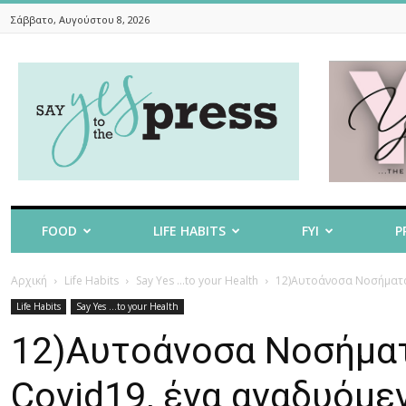
Σάββατο, Αυγούστου 8, 2026
Say
Yes
To
The
Press
FOOD
LIFE HABITS
FYI
P
Αρχική
Life Habits
Say Yes ...to your Health
12)Αυτοάνοσα Νοσήματα 
Life Habits
Say Yes ...to your Health
12)Αυτοάνοσα Νοσήματ
Covid19, ένα αναδυόμε