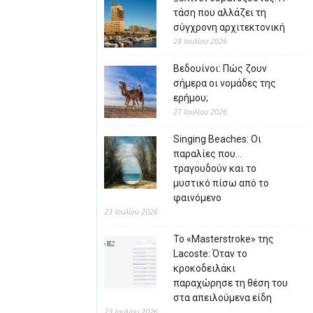
τάση που αλλάζει τη
σύγχρονη αρχιτεκτονική
28 Ιουλίου 2026
Βεδουίνοι: Πώς ζουν
σήμερα οι νομάδες της
ερήμου;
27 Ιουλίου 2026
Singing Beaches: Οι
παραλίες που…
τραγουδούν και το
μυστικό πίσω από το
φαινόμενο
23 Ιουλίου 2026
Το «Masterstroke» της
Lacoste: Όταν το
κροκοδειλάκι
παραχώρησε τη θέση του
στα απειλούμενα είδη
23 Ιουλίου 2026