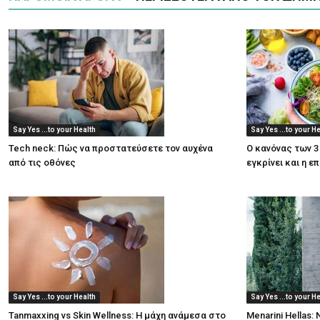
Say Yes ...to your Health
Say Yes ...to your H
Tech neck: Πώς να προστατεύσετε τον αυχένα
Ο κανόνας των 3
από τις οθόνες
εγκρίνει και η ε
Say Yes ...to your Health
Say Yes ...to your H
Tanmaxxing vs Skin Wellness: Η μάχη ανάμεσα στο
Menarini Hellas: 