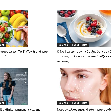
ealth
Say Yes ...to your Health
 χρωμάτων: Το TikTok trend που
Ο Νο1 αντιγηραντικός ξηρός καρπό
πιστήμη
τροφές πρέπει να τον συνδυάζετε 
όφελος
ealth
Say Yes ...to your Health
Νέα digital καμπάνια για την
Νευροκαλλυντικά: Η τάση που συνδ