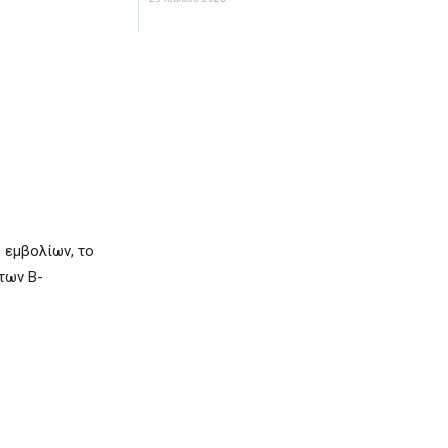
 εμβολίων, το
των Β-