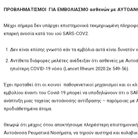
ΠΡΟΒΛΗΜΑΤΙΣΜΟΙ ΓΙΑ ΕΜΒΟΛΙΑΣΜΟ ασθενών με ΑΥΤΟΑ
Μέχρι σήμερα δεν υπάρχει επιστημονικά τεκμηριωμένη πληροφορ
επαρκή ανοσία κατά του ιού SARS-COV2.
Δεν είναι επίσης γνωστό εάν τα εμβόλια αυτά είναι δυνατό
Αντίθετα διάφορες μελέτες ανέδειξαν ότι ασθενείς με Αυτο
ηπιότερη COVID-19 νόσο (Lancet Rheum 2020:2e 549-56).
Έχει προταθεί ότι οι κοινοί παθογενετικοί μηχανισμοί και οι 
εμβολίου έναντι του Covid-19 μπορεί να υποδηλώνουν ότι ο SA
ανάπτυξη μιας ταχείας αυτοάνοσης αντίδρασης – παρόμοιας με Α
προδιάθετημένα άτομα.
Θεωρώ ότι μέχρις ότου αποκτήσουμε πληρέστερη επιστημονική γ
Αυτοάνοσα Ρευματικά Νοσήματα, να τηρούν αυστηρά και ευλαβικ