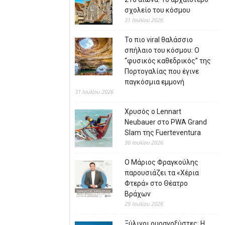
σχολείο του κόσμου
31 Ιουλίου 2026
Το πιο viral θαλάσσιο
σπήλαιο του κόσμου: Ο
“φυσικός καθεδρικός” της
Πορτογαλίας που έγινε
παγκόσμια εμμονή
31 Ιουλίου 2026
Χρυσός ο Lennart
Neubauer στο PWA Grand
Slam της Fuerteventura
30 Ιουλίου 2026
Ο Μάριος Φραγκούλης
παρουσιάζει τα «Χέρια
Φτερά» στο Θέατρο
Βράχων
29 Ιουλίου 2026
Ξύλινοι ουρανοξύστες: Η