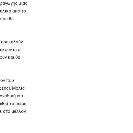
αραγωγής μιας
 υλικό από το
 που θα
υ προκαλούν
νήκουν στο
ουν και θα
τόν που
ρέας). Μόλις
μοναδική για
 ωθεί το σώμα
ε στο μέλλον.