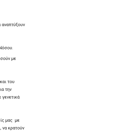
α αναπτύξουν
 Νόσου.
οσούν με
και του
ια την
ε γενετικά
είς μας με
, να κρατούν