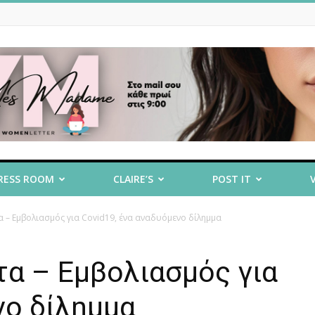
RESS ROOM
CLAIRE’S
POST IT
– Εμβολιασμός για Covid19, ένα αναδυόμενο δίλημμα
α – Εμβολιασμός για
νο δίλημμα