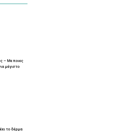
ς – Με ποιες
για μέγιστο
έει το δέρμα