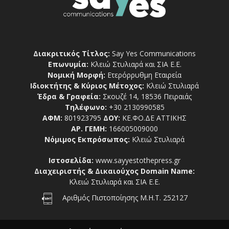
Διακριτικός Τίτλος:
Say Yes Communications
Επωνυμία:
Κλειώ Στυλιαρά και ΣΙΑ Ε.Ε.
Νομική Μορφή:
Ετερόρρυθμη Εταιρεία
Ιδιοκτήτης & Κύριος Μέτοχος:
Κλειώ Στυλιαρά
Έδρα & Γραφεία:
Σκουζέ 14, 18536 Πειραιάς
Τηλέφωνο:
+30 2130990585
ΑΦΜ:
801923795
ΔΟΥ:
ΚΕ.ΦΟ.ΔΕ ΑΤΤΙΚΗΣ
ΑΡ. ΓΕΜΗ:
166005009000
Νόμιμος Εκπρόσωπος:
Κλειώ Στυλιαρά
Ιστοσελίδα:
www.sayyestothepress.gr
Διαχειριστής & Δικαιούχος Domain Name:
Κλειώ Στυλιαρά και ΣΙΑ Ε.Ε.
Αριθμός Πιστοποίησης Μ.Η.Τ. 252127