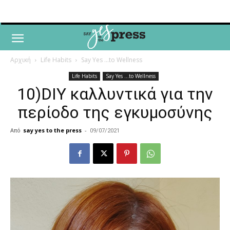
Αρχική
Life Habits
Say Yes ...to Wellness
Life Habits
Say Yes ...to Wellness
10)DIY καλλυντικά για την
περίοδο της εγκυμοσύνης
Από
say yes to the press
-
09/07/2021