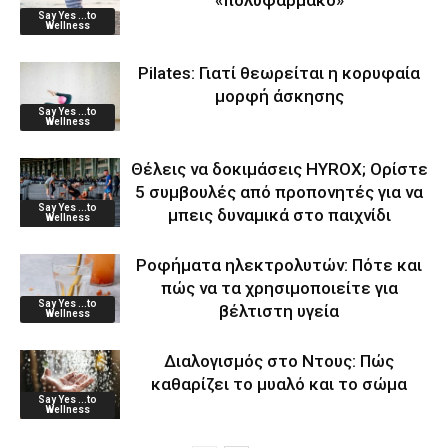
«πολυφάρμακο»
Say Yes ...to
Wellness
Pilates: Γιατί θεωρείται η κορυφαία
μορφή άσκησης
Say Yes ...to
Wellness
Θέλεις να δοκιμάσεις HYROX; Ορίστε
5 συμβουλές από προπονητές για να
Say Yes ...to
μπεις δυναμικά στο παιχνίδι
Wellness
Ροφήματα ηλεκτρολυτών: Πότε και
πώς να τα χρησιμοποιείτε για
Say Yes ...to
βέλτιστη υγεία
Wellness
Διαλογισμός στο Ντους: Πώς
καθαρίζει το μυαλό και το σώμα
Say Yes ...to
Wellness