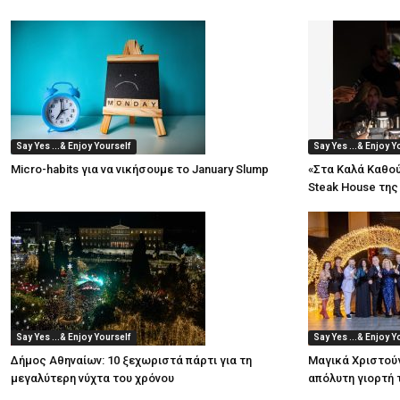
Say Yes ...& Enjoy Yourself
Say Yes ...& Enjoy Y
Micro-habits για να νικήσουμε το January Slump
«Στα Καλά Καθού
Steak House της
Say Yes ...& Enjoy Yourself
Say Yes ...& Enjoy Y
Δήμος Αθηναίων: 10 ξεχωριστά πάρτι για τη
Μαγικά Χριστούγε
μεγαλύτερη νύχτα του χρόνου
απόλυτη γιορτή 