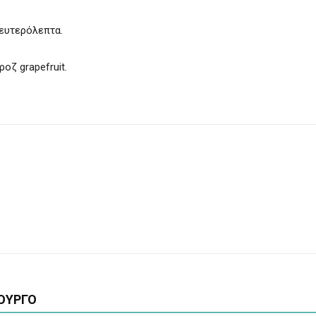
δευτερόλεπτα.
οζ grapefruit.
ΟΥΡΓΟ