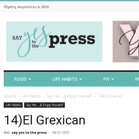
Πέμπτη, Αυγούστου 6, 2026
Say
Yes
To
The
Press
FOOD
LIFE HABITS
FYI
P
Αρχική
Life Habits
Say Yes ...& Enjoy Yourself
14)El Grexican
Life Habits
Say Yes ...& Enjoy Yourself
14)El Grexican
Από
say yes to the press
-
28/07/2021