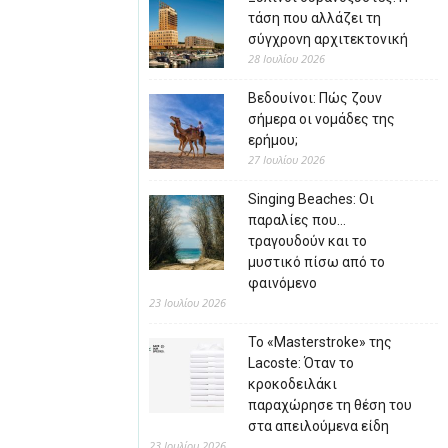
τάση που αλλάζει τη
σύγχρονη αρχιτεκτονική
28 Ιουλίου 2026
Βεδουίνοι: Πώς ζουν
σήμερα οι νομάδες της
ερήμου;
27 Ιουλίου 2026
Singing Beaches: Οι
παραλίες που…
τραγουδούν και το
μυστικό πίσω από το
φαινόμενο
23 Ιουλίου 2026
Το «Masterstroke» της
Lacoste: Όταν το
κροκοδειλάκι
παραχώρησε τη θέση του
στα απειλούμενα είδη
23 Ιουλίου 2026