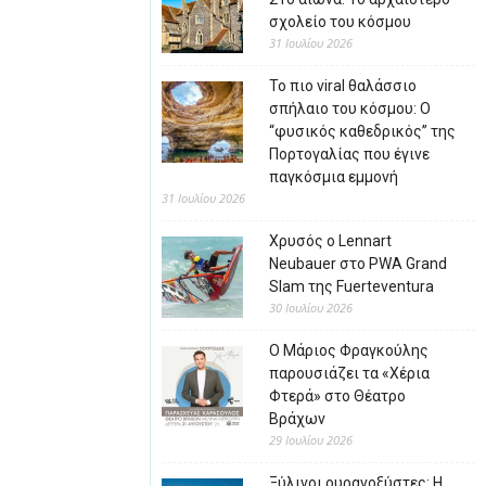
σχολείο του κόσμου
31 Ιουλίου 2026
Το πιο viral θαλάσσιο
σπήλαιο του κόσμου: Ο
“φυσικός καθεδρικός” της
Πορτογαλίας που έγινε
παγκόσμια εμμονή
31 Ιουλίου 2026
Χρυσός ο Lennart
Neubauer στο PWA Grand
Slam της Fuerteventura
30 Ιουλίου 2026
Ο Μάριος Φραγκούλης
παρουσιάζει τα «Χέρια
Φτερά» στο Θέατρο
Βράχων
29 Ιουλίου 2026
Ξύλινοι ουρανοξύστες: Η