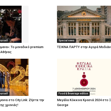
ourself
Special news
μενα»: To μοναδικό premium
TΣΙΚΝΑ ΠΑΡΤΥ στην Αγορά Μοδιάν
 Αθήνας
ourself
Food & Beverage edition
ννα στο City Link: Ζήστε την
Μεγάλα Κόκκινα Κρασιά 2024 στο Ξ
της χρονιάς!
George