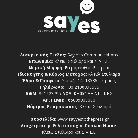
Διακριτικός Τίτλος:
Say Yes Communications
Επωνυμία:
Κλειώ Στυλιαρά και ΣΙΑ Ε.Ε.
Νομική Μορφή:
Ετερόρρυθμη Εταιρεία
Ιδιοκτήτης & Κύριος Μέτοχος:
Κλειώ Στυλιαρά
Έδρα & Γραφεία:
Σκουζέ 14, 18536 Πειραιάς
Τηλέφωνο:
+30 2130990585
ΑΦΜ:
801923795
ΔΟΥ:
ΚΕ.ΦΟ.ΔΕ ΑΤΤΙΚΗΣ
ΑΡ. ΓΕΜΗ:
166005009000
Νόμιμος Εκπρόσωπος:
Κλειώ Στυλιαρά
Ιστοσελίδα:
www.sayyestothepress.gr
Διαχειριστής & Δικαιούχος Domain Name:
Κλειώ Στυλιαρά και ΣΙΑ Ε.Ε.