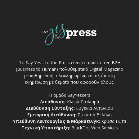
Το Say Yes... to the Press είναι το πρώτο free Β2Η
(Business to Human) πολυθεματικό Digital Magazino
με καθημερινή, ολοκληρωμένη και αξιόπιστη
ενημέρωση με θέματα που αφορούν όλους.
Η ομάδα SayYessers
Διεύθυνση:
Κλειώ Στυλιαρά
Διεύθυνση Σύνταξης:
Ευγενία Αντωνίου
Εμπορική Διεύθυνση:
Σταματία Βελάνη
Υπεύθυνη Λειτουργίας & Μάρκετινγκ:
Χρύσα Γώτα
Τεχνική Υποστήριξη:
BlackDot Web Services