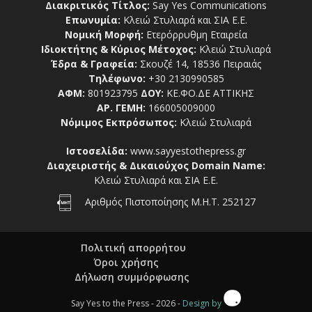
Διακριτικός Τίτλος:
Say Yes Communications
Επωνυμία:
Κλειώ Στυλιαρά και ΣΙΑ Ε.Ε.
Νομική Μορφή:
Ετερόρρυθμη Εταιρεία
Ιδιοκτήτης & Κύριος Μέτοχος:
Κλειώ Στυλιαρά
Έδρα & Γραφεία:
Σκουζέ 14, 18536 Πειραιάς
Τηλέφωνο:
+30 2130990585
ΑΦΜ:
801923795
ΔΟΥ:
ΚΕ.ΦΟ.ΔΕ ΑΤΤΙΚΗΣ
ΑΡ. ΓΕΜΗ:
166005009000
Νόμιμος Εκπρόσωπος:
Κλειώ Στυλιαρά
Ιστοσελίδα:
www.sayyestothepress.gr
Διαχειριστής & Δικαιούχος Domain Name:
Κλειώ Στυλιαρά και ΣΙΑ Ε.Ε.
Αριθμός Πιστοποίησης Μ.Η.Τ. 252127
Πολιτική απορρήτου
Όροι χρήσης
Δήλωση συμμόρφωσης
Say Yes to the Press - 2026 -
Design by