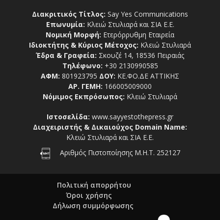
Διακριτικός Τίτλος:
Say Yes Communications
Επωνυμία:
Κλειώ Στυλιαρά και ΣΙΑ Ε.Ε.
Νομική Μορφή:
Ετερόρρυθμη Εταιρεία
Ιδιοκτήτης & Κύριος Μέτοχος:
Κλειώ Στυλιαρά
Έδρα & Γραφεία:
Σκουζέ 14, 18536 Πειραιάς
Τηλέφωνο:
+30 2130990585
ΑΦΜ:
801923795
ΔΟΥ:
ΚΕ.ΦΟ.ΔΕ ΑΤΤΙΚΗΣ
ΑΡ. ΓΕΜΗ:
166005009000
Νόμιμος Εκπρόσωπος:
Κλειώ Στυλιαρά
Ιστοσελίδα:
www.sayyestothepress.gr
Διαχειριστής & Δικαιούχος Domain Name:
Κλειώ Στυλιαρά και ΣΙΑ Ε.Ε.
Αριθμός Πιστοποίησης Μ.Η.Τ. 252127
Πολιτική απορρήτου
Όροι χρήσης
Δήλωση συμμόρφωσης