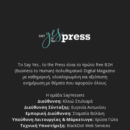
Το Say Yes... to the Press είναι το πρώτο free Β2Η
(Business to Human) πολυθεματικό Digital Magazino
με καθημερινή, ολοκληρωμένη και αξιόπιστη
ενημέρωση με θέματα που αφορούν όλους.
Η ομάδα SayYessers
Διεύθυνση:
Κλειώ Στυλιαρά
Διεύθυνση Σύνταξης:
Ευγενία Αντωνίου
Εμπορική Διεύθυνση:
Σταματία Βελάνη
Υπεύθυνη Λειτουργίας & Μάρκετινγκ:
Χρύσα Γώτα
Τεχνική Υποστήριξη:
BlackDot Web Services