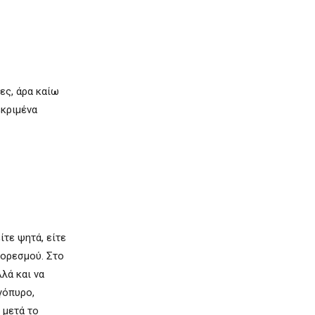
ες, άρα καίω
εκριμένα
ίτε ψητά, είτε
κορεσμού. Στο
λά και να
γόπυρο,
 μετά το