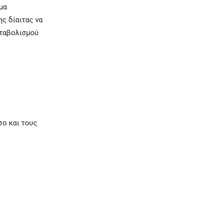
μα
ς δίαιτας να
εταβολισμού
σο και τους