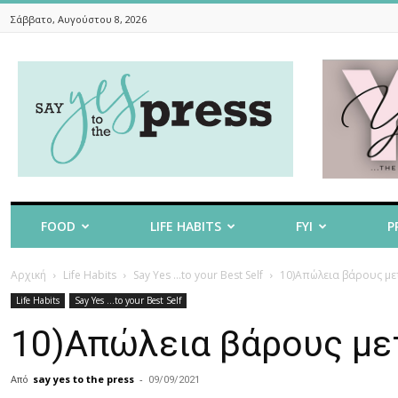
Σάββατο, Αυγούστου 8, 2026
Say
Yes
To
The
Press
FOOD
LIFE HABITS
FYI
P
Αρχική
Life Habits
Say Yes ...to your Best Self
10)Απώλεια βάρους με
Life Habits
Say Yes ...to your Best Self
10)Απώλεια βάρους μετ
Από
say yes to the press
-
09/09/2021