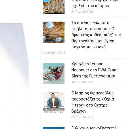
σχολείο του κόσμου
31 Ιουλίου 2026
Το πιο viral θαλάσσιο
σπήλαιο του κόσμου: Ο
“φυσικός καθεδρικός” της
Πορτογαλίας που έγινε
παγκόσμια εμμονή
31 Ιουλίου 2026
Χρυσός ο Lennart
Neubauer στο PWA Grand
Slam της Fuerteventura
30 Ιουλίου 2026
Ο Μάριος Φραγκούλης
παρουσιάζει τα «Χέρια
Φτερά» στο Θέατρο
Βράχων
29 Ιουλίου 2026
Ξύλινοι ουρανοξύστες: Η