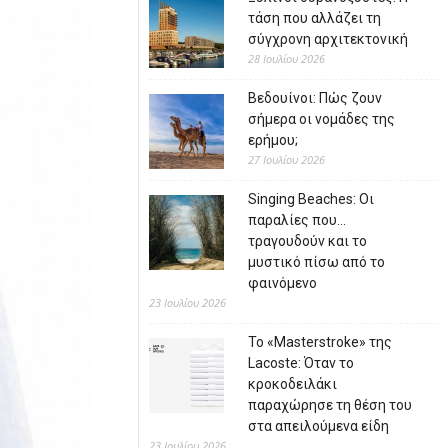
τάση που αλλάζει τη
σύγχρονη αρχιτεκτονική
28 Ιουλίου 2026
Βεδουίνοι: Πώς ζουν
σήμερα οι νομάδες της
ερήμου;
27 Ιουλίου 2026
Singing Beaches: Οι
παραλίες που…
τραγουδούν και το
μυστικό πίσω από το
φαινόμενο
23 Ιουλίου 2026
Το «Masterstroke» της
Lacoste: Όταν το
κροκοδειλάκι
παραχώρησε τη θέση του
στα απειλούμενα είδη
23 Ιουλίου 2026