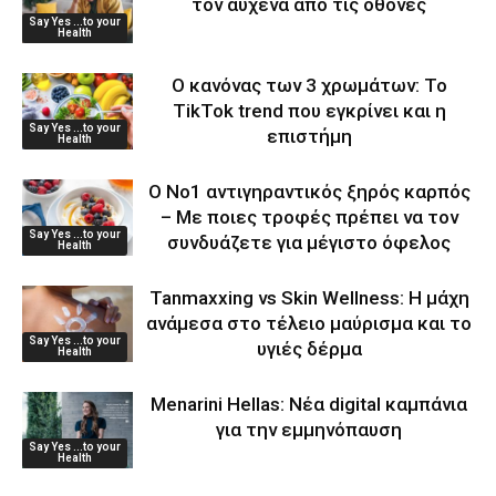
τον αυχένα από τις οθόνες
Say Yes ...to your
Health
Ο κανόνας των 3 χρωμάτων: Το
TikTok trend που εγκρίνει και η
Say Yes ...to your
επιστήμη
Health
Ο Νο1 αντιγηραντικός ξηρός καρπός
– Με ποιες τροφές πρέπει να τον
Say Yes ...to your
συνδυάζετε για μέγιστο όφελος
Health
Tanmaxxing vs Skin Wellness: Η μάχη
ανάμεσα στο τέλειο μαύρισμα και το
Say Yes ...to your
υγιές δέρμα
Health
Menarini Hellas: Νέα digital καμπάνια
για την εμμηνόπαυση
Say Yes ...to your
Health