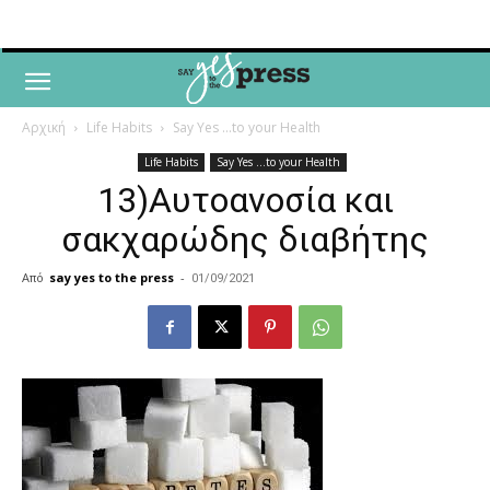
Αρχική
Life Habits
Say Yes ...to your Health
Life Habits
Say Yes ...to your Health
13)Αυτοανοσία και
σακχαρώδης διαβήτης
Από
say yes to the press
-
01/09/2021