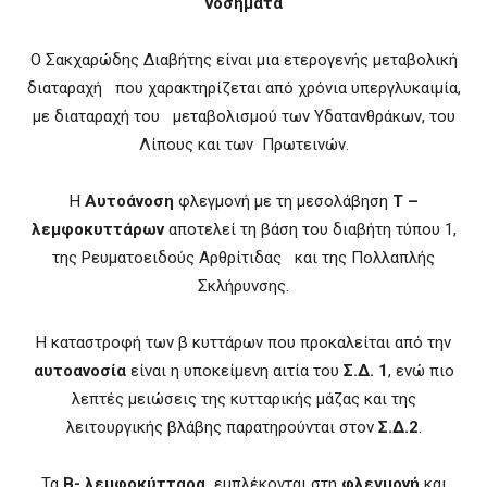
νοσήματα
Ο Σακχαρώδης Διαβήτης είναι μια ετερογενής μεταβολική
διαταραχή που χαρακτηρίζεται από χρόνια υπεργλυκαιμία,
με διαταραχή του μεταβολισμού των Υδατανθράκων, του
Λίπους και των Πρωτεινών.
Η
Αυτοάνοση
φλεγμονή με τη μεσολάβηση
Τ –
λεμφοκυττάρων
αποτελεί τη βάση του διαβήτη τύπου 1,
της Ρευματοειδούς Αρθρίτιδας και της Πολλαπλής
Σκλήρυνσης.
Η καταστροφή των β κυττάρων που προκαλείται από την
αυτοανοσία
είναι η υποκείμενη αιτία του
Σ.Δ. 1
, ενώ πιο
λεπτές μειώσεις της κυτταρικής μάζας και της
λειτουργικής βλάβης παρατηρούνται στον
Σ.Δ.2
.
Τα
Β- λεμφοκύτταρα
εμπλέκονται στη
φλεγμονή
και