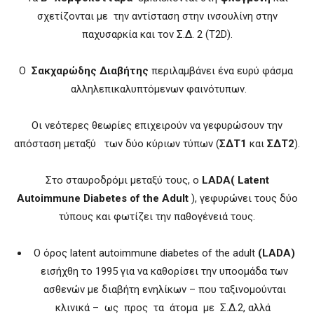
σχετίζονται με την αντίσταση στην ινσουλίνη στην
παχυσαρκία και τον Σ.Δ. 2 (T2D).
O
Σακχαρώδης Διαβήτης
περιλαμβάνει ένα ευρύ φάσμα
αλληλεπικαλυπτόμενων φαινότυπων.
Οι νεότερες θεωρίες επιχειρούν να γεφυρώσουν την
απόσταση μεταξύ των δύο κύριων τύπων (
ΣΔΤ1
και
ΣΔΤ2
).
Στο σταυροδρόμι μεταξύ τους, ο
LADA(
L
atent
Αutoimmune Diabetes of the Αdult
), γεφυρώνει τους δύο
τύπους και φωτίζει την παθογένειά τους.
Ο όρος latent autoimmune diabetes of the adult
(LADA)
εισήχθη το 1995 για να καθορίσει την υποομάδα των
ασθενών με διαβήτη ενηλίκων – που ταξινομούνται
κλινικά – ως προς τα άτομα με Σ.Δ.2, αλλά