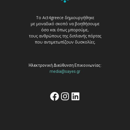
Το Act4greece δημιουργήθηκε
με μοναδικό σκοπό να βοηθήσουμε
όσο και όπως μπορούμε,
τους ανθρώπους της διπλανής πόρτας
που αντιμετωπίζουν δυσκολίες.
Ηλεκτρονική Διεύθυνση Επικοινωνίας:
media@sayes.gr
Facebook
Instagram
Linkedin