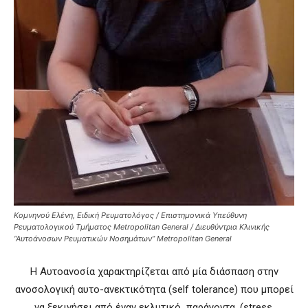
Κομνηνού Ελένη, Ειδική Ρευματολόγος / Επιστημονικά Υπεύθυνη
Ρευματολογικού Τμήματος Metropolitan General / Διευθύντρια Κλινικής
“Αυτοάνοσων Ρευματικών Νοσημάτων” Metropolitan General
Η Αυτοανοσία χαρακτηρίζεται από μία διάσπαση στην
ανοσολογική αυτο-ανεκτικότητα (self tolerance) που μπορεί
να ξεκινήσει από έναν εκλυτικό παράγοντα, (stress,