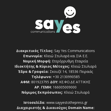
Διακριτικός Τίτλος:
Say Yes Communications
Επωνυμία:
Κλειώ Στυλιαρά και ΣΙΑ Ε.Ε.
Νομική Μορφή:
Ετερόρρυθμη Εταιρεία
Ιδιοκτήτης & Κύριος Μέτοχος:
Κλειώ Στυλιαρά
Έδρα & Γραφεία:
Σκουζέ 14, 18536 Πειραιάς
Τηλέφωνο:
+30 2130990585
ΑΦΜ:
801923795
ΔΟΥ:
ΚΕ.ΦΟ.ΔΕ ΑΤΤΙΚΗΣ
ΑΡ. ΓΕΜΗ:
166005009000
Νόμιμος Εκπρόσωπος:
Κλειώ Στυλιαρά
Ιστοσελίδα:
www.sayyestothepress.gr
Διαχειριστής & Δικαιούχος Domain Name: