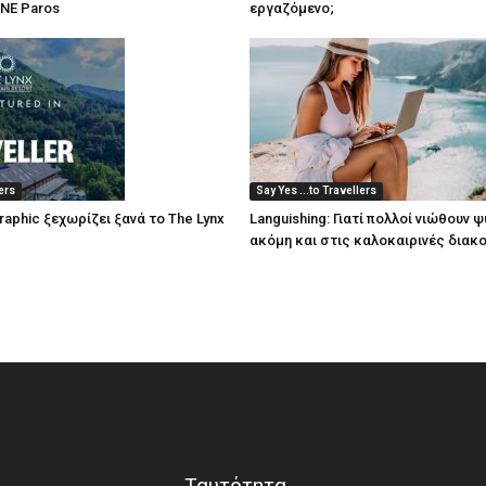
ONE Paros
εργαζόμενο;
lers
Say Yes ...to Travellers
raphic ξεχωρίζει ξανά το The Lynx
Languishing: Γιατί πολλοί νιώθουν
ακόμη και στις καλοκαιρινές διακ
Ταυτότητα