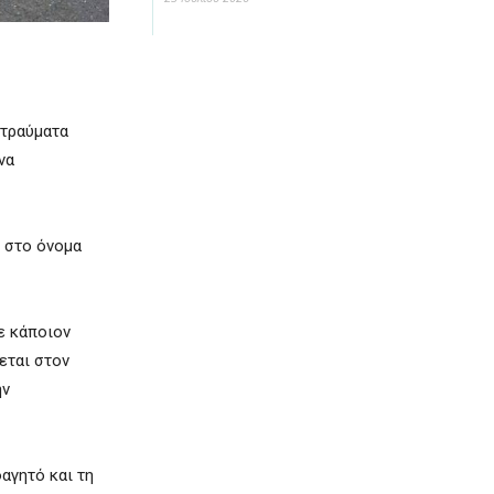
 τραύματα
να
ι στο όνομα
ε κάποιον
εται στον
ην
φαγητό και τη