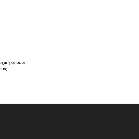
 ψυχική κόπωση
οπές;