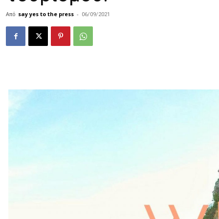
Από
say yes to the press
-
06/09/2021