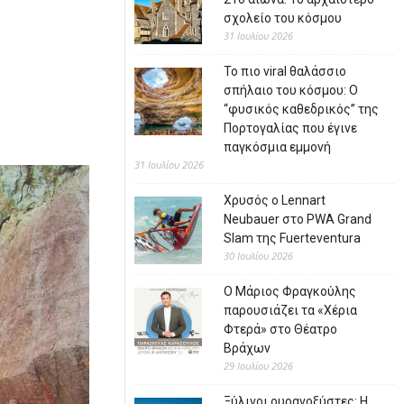
σχολείο του κόσμου
31 Ιουλίου 2026
Το πιο viral θαλάσσιο
σπήλαιο του κόσμου: Ο
“φυσικός καθεδρικός” της
Πορτογαλίας που έγινε
παγκόσμια εμμονή
31 Ιουλίου 2026
Χρυσός ο Lennart
Neubauer στο PWA Grand
Slam της Fuerteventura
30 Ιουλίου 2026
Ο Μάριος Φραγκούλης
παρουσιάζει τα «Χέρια
Φτερά» στο Θέατρο
Βράχων
29 Ιουλίου 2026
Ξύλινοι ουρανοξύστες: Η