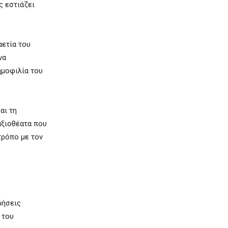
ς εστιάζει
αετία του
να
ημοφιλία του
αι τη
αξιοθέατα που
τρόπο με τον
ρήσεις
 του