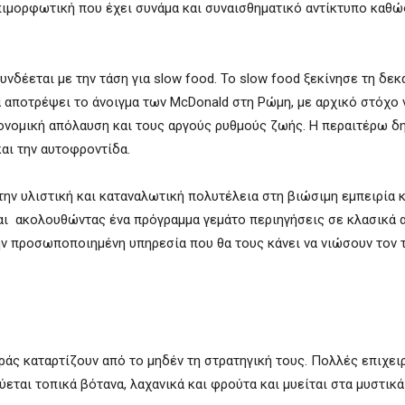
επιμορφωτική που έχει συνάμα και συναισθηματικό αντίκτυπο καθώ
υνδέεται με την τάση για slow food. Το slow food ξεκίνησε τη δεκ
να αποτρέψει το άνοιγμα των McDonald στη Ρώμη, με αρχικό στόχο 
ρονομική απόλαυση και τους αργούς ρυθμούς ζωής. Η περαιτέρω δ
αι την αυτοφροντίδα.
την υλιστική και καταναλωτική πολυτέλεια στη βιώσιμη εμπειρία κ
ται ακολουθώντας ένα πρόγραμμα γεμάτο περιηγήσεις σε κλασικά 
ην προσωποποιημένη υπηρεσία που θα τους κάνει να νιώσουν τον 
ράς καταρτίζουν από το μηδέν τη στρατηγική τους. Πολλές επιχει
εται τοπικά βότανα, λαχανικά και φρούτα και μυείται στα μυστικά