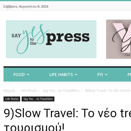
Σάββατο, Αυγούστου 8, 2026
Say
Yes
To
The
Press
FOOD
LIFE HABITS
FYI
P
Αρχική
Life Rocks
Say Yes ...to Travellers
9)Slow Travel: To νέο tren
Life Rocks
Say Yes ...to Travellers
9)Slow Travel: To νέο 
τουρισμού!