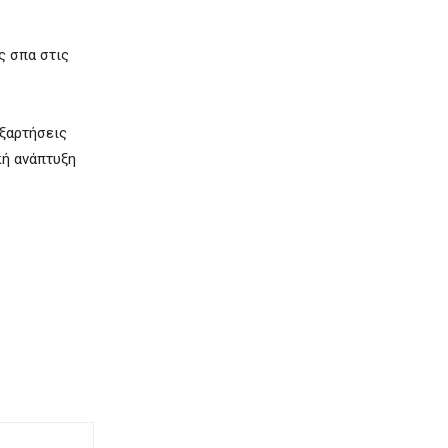
ς σπα στις
εξαρτήσεις
κή ανάπτυξη