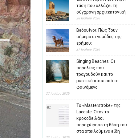
τάση που αλλάζει τη
σύγχρονη αρχιτεκτονική
28 Ιουλίου 2026
Βεδουίνοι: Πώς ζουν
σήμερα οι νομάδες της
ερήμου;
27 Ιουλίου 2026
Singing Beaches: Οι
παραλίες που…
τραγουδούν και το
μυστικό πίσω από το
φαινόμενο
23 Ιουλίου 2026
Το «Masterstroke» της
Lacoste: Όταν το
κροκοδειλάκι
παραχώρησε τη θέση του
στα απειλούμενα είδη
23 Ιουλίου 2026