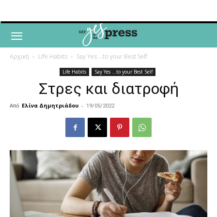
Αρχική
Life Habits
Say Yes ...to your Best Self
Life Habits
Say Yes ...to your Best Self
Στρες και διατροφή
Από
Ελίνα Δημητριάδου
-
19/05/2022