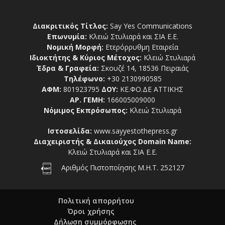
Διακριτικός Τίτλος:
Say Yes Communications
Επωνυμία:
Κλειώ Στυλιαρά και ΣΙΑ Ε.Ε.
Νομική Μορφή:
Ετερόρρυθμη Εταιρεία
Ιδιοκτήτης & Κύριος Μέτοχος:
Κλειώ Στυλιαρά
Έδρα & Γραφεία:
Σκουζέ 14, 18536 Πειραιάς
Τηλέφωνο:
+30 2130990585
ΑΦΜ:
801923795
ΔΟΥ:
ΚΕ.ΦΟ.ΔΕ ΑΤΤΙΚΗΣ
ΑΡ. ΓΕΜΗ:
166005009000
Νόμιμος Εκπρόσωπος:
Κλειώ Στυλιαρά
Ιστοσελίδα:
www.sayyestothepress.gr
Διαχειριστής & Δικαιούχος Domain Name:
Κλειώ Στυλιαρά και ΣΙΑ Ε.Ε.
Αριθμός Πιστοποίησης Μ.Η.Τ. 252127
Πολιτική απορρήτου
Όροι χρήσης
Δήλωση συμμόρφωσης