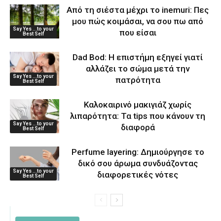
Από τη σιέστα μέχρι το inemuri: Πες
μου πώς κοιμάσαι, να σου πω από
Say Yes ...to your
που είσαι
Best Self
Dad Bod: Η επιστήμη εξηγεί γιατί
αλλάζει το σώμα μετά την
Say Yes ...to your
πατρότητα
Best Self
Καλοκαιρινό μακιγιάζ χωρίς
λιπαρότητα: Τα tips που κάνουν τη
Say Yes ...to your
διαφορά
Best Self
Perfume layering: Δημιούργησε το
δικό σου άρωμα συνδυάζοντας
Say Yes ...to your
διαφορετικές νότες
Best Self