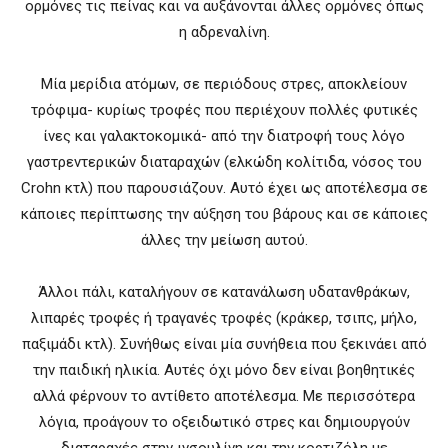
ορμόνες τις πείνας και να αυξάνονται άλλες ορμόνες όπως
η αδρεναλίνη.
Μία μερίδια ατόμων, σε περιόδους στρες, αποκλείουν
τρόφιμα- κυρίως τροφές που περιέχουν πολλές φυτικές
ίνες και γαλακτοκομικά- από την διατροφή τους λόγο
γαστρεντερικών διαταραχών (ελκώδη κολίτιδα, νόσος του
Crohn κτλ) που παρουσιάζουν. Αυτό έχει ως αποτέλεσμα σε
κάποιες περίπτωσης την αύξηση του βάρους και σε κάποιες
άλλες την μείωση αυτού.
Άλλοι πάλι, καταλήγουν σε κατανάλωση υδατανθράκων,
λιπαρές τροφές ή τραγανές τροφές (κράκερ, τσιπς, μήλο,
παξιμάδι κτλ). Συνήθως είναι μία συνήθεια που ξεκινάει από
την παιδική ηλικία. Αυτές όχι μόνο δεν είναι βοηθητικές
αλλά φέρνουν το αντίθετο αποτέλεσμα. Με περισσότερα
λόγια, προάγουν το οξειδωτικό στρες και δημιουργούν
διαταραχές στην ινσουλίνη και την κορτιζόλη με