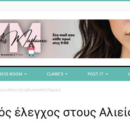
RESS ROOM
CLAIRE’S
POST IT
υς Αλιείς της Ιχθυόσκαλας Πειραιά
ς έλεγχος στους Αλιεί