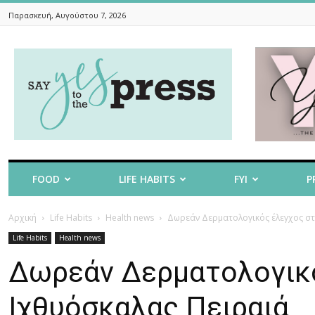
Παρασκευή, Αυγούστου 7, 2026
Say
Yes
To
The
Press
FOOD
LIFE HABITS
FYI
P
Αρχική
Life Habits
Health news
Δωρεάν Δερματολογικός έλεγχος στο
Life Habits
Health news
Δωρεάν Δερματολογικό
Ιχθυόσκαλας Πειραιά