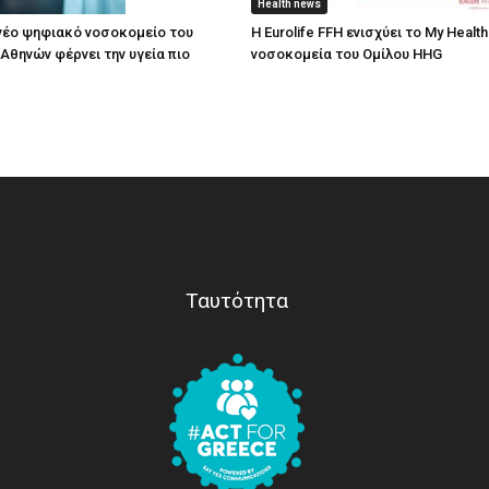
Health news
ο νέο ψηφιακό νοσοκομείο του
Η Eurolife FFH ενισχύει το My Health
 Αθηνών φέρνει την υγεία πιο
νοσοκομεία του Ομίλου HHG
Ταυτότητα