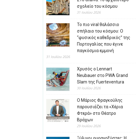
σχολείο του κόσμου
31 Ιουλίου 2026
Το πιο viral θαλάσσιο
σπήλαιο του κόσμου: Ο
“φυσικός καθεδρικός” της
Πορτογαλίας που έγινε
παγκόσμια εμμονή
31 Ιουλίου 2026
Χρυσός ο Lennart
Neubauer στο PWA Grand
Slam της Fuerteventura
30 Ιουλίου 2026
Ο Μάριος Φραγκούλης
παρουσιάζει τα «Χέρια
Φτερά» στο Θέατρο
Βράχων
29 Ιουλίου 2026
Ξύλινοι ουρανοξύστες: Η