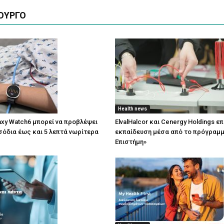
ΟΥΡΓΟ
Health news
axy Watch6 μπορεί να προβλέψει
ElvalHalcor και Cenergy Holdings ε
σόδια έως και 5 λεπτά νωρίτερα
εκπαίδευση μέσα από το πρόγραμμ
Επιστήμη»