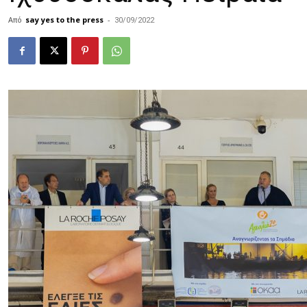
Από
say yes to the press
-
30/09/2022