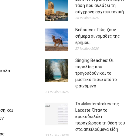
τάση που αλλάζει τη
σύγχρονη αρχιτεκτονική
28 Ιουλίου 2026
Βεδουίνοι: Πώς ζουν
σήμερα οι νομάδες της
ερήμου;
27 Ιουλίου 2026
Singing Beaches: Οι
παραλίες που…
σκαλα
τραγουδούν και το
μυστικό πίσω από το
φαινόμενο
23 Ιουλίου 2026
Το «Masterstroke» της
ση και
Lacoste: Όταν το
κροκοδειλάκι
ων
παραχώρησε τη θέση του
στα απειλούμενα είδη
λας
23 Ιουλίου 2026