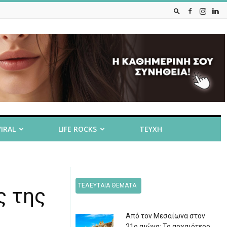
VIRAL
LIFE ROCKS
ΤΕΥΧΗ
ΤΕΛΕΥΤΑΙΑ ΘΕΜΑΤΑ
ς της
Από τον Μεσαίωνα στον
21ο αιώνα: Το αρχαιότερο