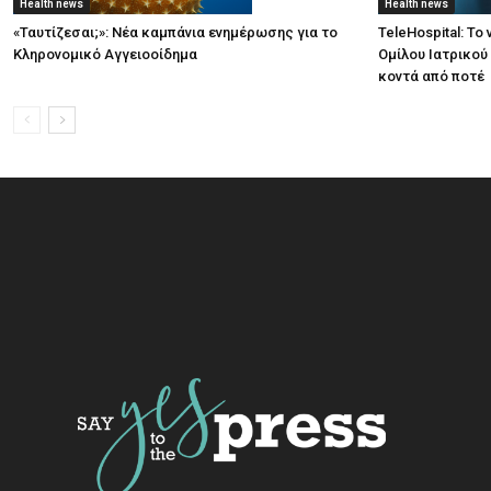
Health news
Health news
«Ταυτίζεσαι;»: Νέα καμπάνια ενημέρωσης για το
TeleHospital: Τ
Κληρονομικό Αγγειοοίδημα
Ομίλου Ιατρικού
κοντά από ποτέ