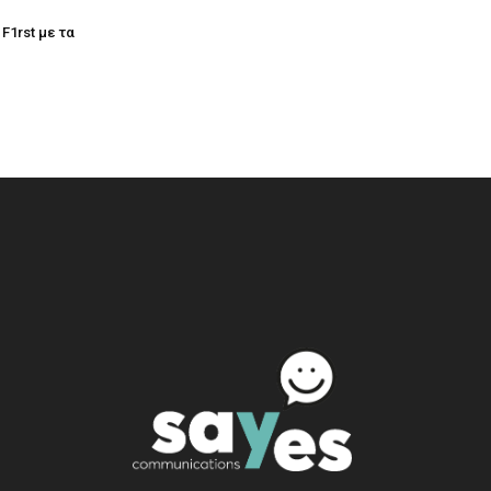
 F1rst με τα