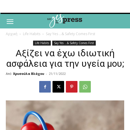
Αρχική
Life Habits
Say Yes ...& Safety Comes First
Life Habits
Say Yes ...& Safety Comes First
Αξίζει να έχω ιδιωτική
ασφάλεια για την υγεία μου;
Από
Χρυσούλα Βλάχου
-
21/11/2022