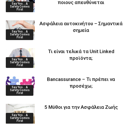
ποιους απευθύνεται
Say Yes ...&
Safety Comes
First
Ασφάλεια αυτοκινήτου – Σημαντικά
σημεία
Say Yes ...&
Safety Comes
First
Τι είναι τελικά τα Unit Linked
προϊόντα;
Say Yes ...&
Safety Comes
First
Bancassurance – Τι πρέπει να
προσέχω;
Say Yes ...&
Safety Comes
First
5 Μύθοι για την Ασφάλεια Ζωής
Say Yes ...&
Safety Comes
First