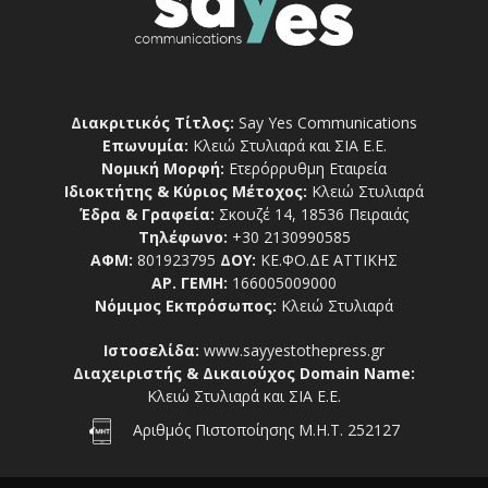
Διακριτικός Τίτλος:
Say Yes Communications
Επωνυμία:
Κλειώ Στυλιαρά και ΣΙΑ Ε.Ε.
Νομική Μορφή:
Ετερόρρυθμη Εταιρεία
Ιδιοκτήτης & Κύριος Μέτοχος:
Κλειώ Στυλιαρά
Έδρα & Γραφεία:
Σκουζέ 14, 18536 Πειραιάς
Τηλέφωνο:
+30 2130990585
ΑΦΜ:
801923795
ΔΟΥ:
ΚΕ.ΦΟ.ΔΕ ΑΤΤΙΚΗΣ
ΑΡ. ΓΕΜΗ:
166005009000
Νόμιμος Εκπρόσωπος:
Κλειώ Στυλιαρά
Ιστοσελίδα:
www.sayyestothepress.gr
Διαχειριστής & Δικαιούχος Domain Name:
Κλειώ Στυλιαρά και ΣΙΑ Ε.Ε.
Αριθμός Πιστοποίησης Μ.Η.Τ. 252127