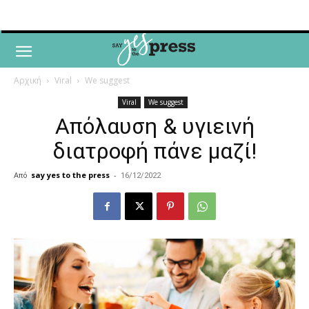
Αρχική
Viral
We suggest
Viral
We suggest
Απόλαυση & υγιεινή
διατροφή πάνε μαζί!
Από
say yes to the press
-
16/12/2022