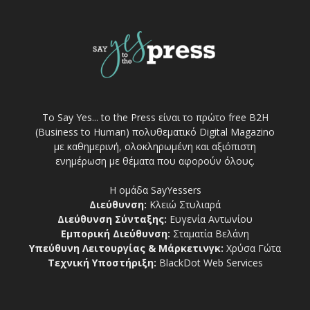
Το Say Yes... to the Press είναι το πρώτο free Β2Η
(Business to Human) πολυθεματικό Digital Magazino
με καθημερινή, ολοκληρωμένη και αξιόπιστη
ενημέρωση με θέματα που αφορούν όλους.
Η ομάδα SayYessers
Διεύθυνση:
Κλειώ Στυλιαρά
Διεύθυνση Σύνταξης:
Ευγενία Αντωνίου
Εμπορική Διεύθυνση:
Σταματία Βελάνη
Υπεύθυνη Λειτουργίας & Μάρκετινγκ:
Χρύσα Γώτα
Τεχνική Υποστήριξη:
BlackDot Web Services