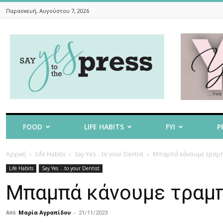
Παρασκευή, Αυγούστου 7, 2026
Say
Yes
To
The
Press
FOOD
LIFE HABITS
FYI
P
Αρχική
Life Habits
Say Yes ...to your Dentist
Mπαμπά κάνουμε τραμπ
Life Habits
Say Yes ...to your Dentist
Mπαμπά κάνουμε τραμπ
Από
Μαρία Αγραπίδου
-
21/11/2023