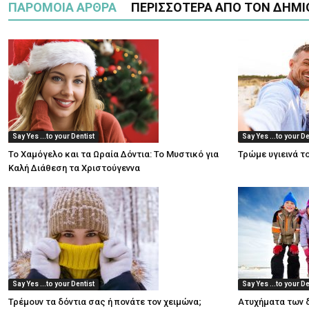
ΠΑΡΟΜΟΙΑ ΑΡΘΡΑ
ΠΕΡΙΣΣΟΤΕΡΑ ΑΠΟ ΤΟΝ ΔΗΜΙ
Say Yes ...to your Dentist
Say Yes ...to your De
Το Χαμόγελο και τα Ωραία Δόντια: Το Μυστικό για
Τρώμε υγιεινά το
Καλή Διάθεση τα Χριστούγεννα
Say Yes ...to your Dentist
Say Yes ...to your De
Τρέμουν τα δόντια σας ή πονάτε τον χειμώνα;
Ατυχήματα των δ