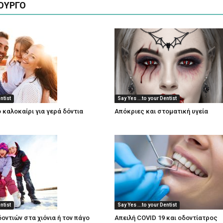
ΟΥΡΓΟ
ntist
Say Yes ...to your Dentist
 καλοκαίρι για γερά δόντια
Aπόκριες και στοματική υγεία
ntist
Say Yes ...to your Dentist
οντιών στα χιόνια ή τον πάγο
Απειλή COVID 19 και οδοντίατρος