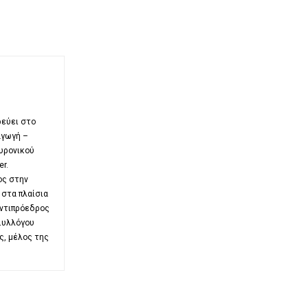
ρεύει στο
αγωγή –
ουρονικού
r.
ος στην
 στα πλαίσια
Αντιπρόεδρος
Συλλόγου
ς, μέλος της