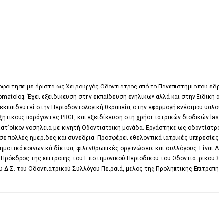
οφοίτησε με άριστα ως Χειρουργός Οδοντίατρος από το Πανεπιστήμιο που εδ
Stomatolog. Έχει εξειδίκευση στην εκπαίδευση ενηλίκων αλλά και στην Ειδική 
 εκπαιδευτεί στην Περιοδοντολογική θεραπεία, στην εφαρμογή ενέσιμου υαλ
ξητικούς παράγοντες PRGF, και εξειδίκευση στη χρήση ιατρικών διοδικών lase
κατ΄οίκον νοσηλεία με κινητή Οδοντιατρική μονάδα. Εργάστηκε ως οδοντίατρ
σε πολλές ημερίδες και συνέδρια. Προσφέρει εθελοντικά ιατρικές υπηρεσίες
ημοτικά κοινωνικά δίκτυα, φιλανθρωπικές οργανώσεις και συλλόγους. Είναι 
 Πρόεδρος της επιτροπής του Επιστημονικού Περιοδικού του Οδοντιατρικού 
 Δ.Σ. του Οδοντιατρικού Συλλόγου Πειραιά, μέλος της Προληπτικής Επιτροπή