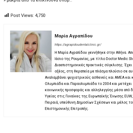
» μακριά από τα επικίνδυνα σπορ…
Post Views:
4,750
Μαρία Αγραπίδου
https://agrapidoudentalclinic.gr/
Η Μαρία Αγραπίδου γεννήθηκε στην Αθήνα. Απ
Ιάσιο της Ρουμανίας, με τίτλο Doctor Medic 
Διαεπιστημονικές πρακτικές σύγκλισης. Έχει
οξέος, στη θεραπεία με πλάσμα πλούσιο σε αυ
Αναλαμβάνει ψυχιατρικούς ασθενείς και ΑΜΕΑ και 
Ολυμπιάδα και Παραολυμπιάδα το 2004 και μετέχει 
κοινωνικής προσφοράς και αλληλεγγύης μέσα από δ
Υγείας στις Γυναίκες της Ευρωπαϊκής Ένωσης EUW,
Πειραιά, υπεύθυνη Δημοσίων Σχέσεων και μέλος του
Επιστημονικής Επιτροπής.