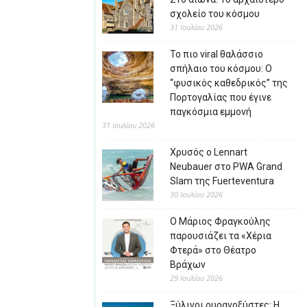
σχολείο του κόσμου
31 Ιουλίου 2026
Το πιο viral θαλάσσιο
σπήλαιο του κόσμου: Ο
“φυσικός καθεδρικός” της
Πορτογαλίας που έγινε
παγκόσμια εμμονή
31 Ιουλίου 2026
Χρυσός ο Lennart
Neubauer στο PWA Grand
Slam της Fuerteventura
30 Ιουλίου 2026
Ο Μάριος Φραγκούλης
παρουσιάζει τα «Χέρια
Φτερά» στο Θέατρο
Βράχων
29 Ιουλίου 2026
Ξύλινοι ουρανοξύστες: Η