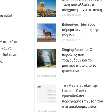
τάση που αλλάζει τη
σύγχρονη αρχιτεκτονική
28 Ιουλίου 2026
ρκ αλλά
Βεδουίνοι: Πώς ζουν
σήμερα οι νομάδες της
ερήμου;
27 Ιουλίου 2026
 Η κουκέτα
 και να
Singing Beaches: Οι
ιδιά είναι
παραλίες που…
τραγουδούν και το
ς.
μυστικό πίσω από το
φαινόμενο
23 Ιουλίου 2026
Το «Masterstroke» της
Lacoste: Όταν το
κροκοδειλάκι
παραχώρησε τη θέση του
στα απειλούμενα είδη
23 Ιουλίου 2026