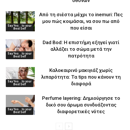
οθονών
Από τη σιέστα μέχρι το inemuri: Πες
μου πώς κοιμάσαι, να σου πω από
Say Yes ...to your
που είσαι
Best Self
Dad Bod: Η επιστήμη εξηγεί γιατί
αλλάζει το σώμα μετά την
Say Yes ...to your
πατρότητα
Best Self
Καλοκαιρινό μακιγιάζ χωρίς
λιπαρότητα: Τα tips που κάνουν τη
Say Yes ...to your
διαφορά
Best Self
Perfume layering: Δημιούργησε το
δικό σου άρωμα συνδυάζοντας
Say Yes ...to your
διαφορετικές νότες
Best Self