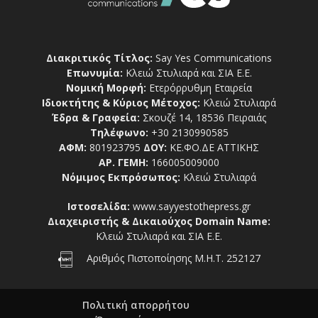
Διακριτικός Τίτλος:
Say Yes Communications
Επωνυμία:
Κλειώ Στυλιαρά και ΣΙΑ Ε.Ε.
Νομική Μορφή:
Ετερόρρυθμη Εταιρεία
Ιδιοκτήτης & Κύριος Μέτοχος:
Κλειώ Στυλιαρά
Έδρα & Γραφεία:
Σκουζέ 14, 18536 Πειραιάς
Τηλέφωνο:
+30 2130990585
ΑΦΜ:
801923795
ΔΟΥ:
ΚΕ.ΦΟ.ΔΕ ΑΤΤΙΚΗΣ
ΑΡ. ΓΕΜΗ:
166005009000
Νόμιμος Εκπρόσωπος:
Κλειώ Στυλιαρά
Ιστοσελίδα:
www.sayyestothepress.gr
Διαχειριστής & Δικαιούχος Domain Name:
Κλειώ Στυλιαρά και ΣΙΑ Ε.Ε.
Αριθμός Πιστοποίησης Μ.Η.Τ. 252127
Πολιτική απορρήτου