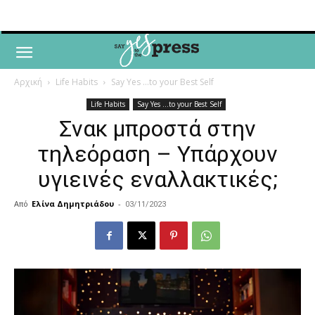
Αρχική
Life Habits
Say Yes ...to your Best Self
Life Habits
Say Yes ...to your Best Self
Σνακ μπροστά στην
τηλεόραση – Yπάρχουν
υγιεινές εναλλακτικές;
Από
Ελίνα Δημητριάδου
-
03/11/2023