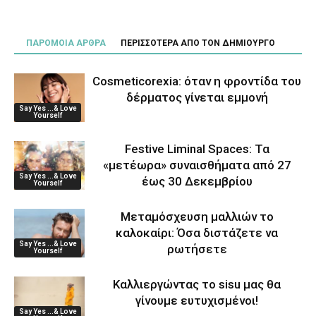
ΠΑΡΟΜΟΙΑ ΑΡΘΡΑ
ΠΕΡΙΣΣΟΤΕΡΑ ΑΠΟ ΤΟΝ ΔΗΜΙΟΥΡΓΟ
Cosmeticorexia: όταν η φροντίδα του
δέρματος γίνεται εμμονή
Say Yes ...& Love
Yourself
Festive Liminal Spaces: Τα
«μετέωρα» συναισθήματα από 27
Say Yes ...& Love
έως 30 Δεκεμβρίου
Yourself
Μεταμόσχευση μαλλιών το
καλοκαίρι: Όσα διστάζετε να
Say Yes ...& Love
ρωτήσετε
Yourself
Καλλιεργώντας το sisu μας θα
γίνουμε ευτυχισμένοι!
Say Yes ...& Love