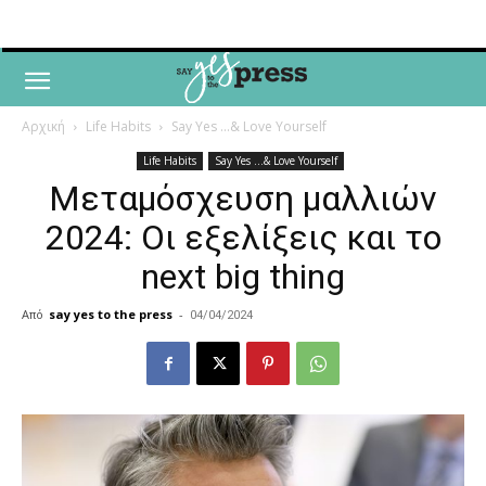
Αρχική
Life Habits
Say Yes ...& Love Yourself
Life Habits
Say Yes ...& Love Yourself
Μεταμόσχευση μαλλιών
2024: Οι εξελίξεις και το
next big thing
Από
say yes to the press
-
04/04/2024