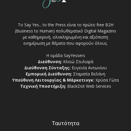
Το Say Yes... to the Press είναι το πρώτο free Β2Η
(Business to Human) πολυθεματικό Digital Magazino
με καθημερινή, ολοκληρωμένη και αξιόπιστη
ενημέρωση με θέματα που αφορούν όλους.
Η ομάδα SayYessers
Διεύθυνση:
Κλειώ Στυλιαρά
Διεύθυνση Σύνταξης:
Ευγενία Αντωνίου
Εμπορική Διεύθυνση:
Σταματία Βελάνη
Υπεύθυνη Λειτουργίας & Μάρκετινγκ:
Χρύσα Γώτα
Τεχνική Υποστήριξη:
BlackDot Web Services
Ταυτότητα