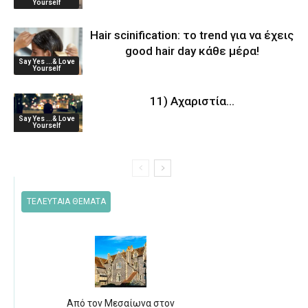
Yourself
Hair scinification: το trend για να έχεις
good hair day κάθε μέρα!
Say Yes ...& Love
Yourself
11) Aχαριστία…
Say Yes ...& Love
Yourself
ΤΕΛΕΥΤΑΙΑ ΘΕΜΑΤΑ
Από τον Μεσαίωνα στον