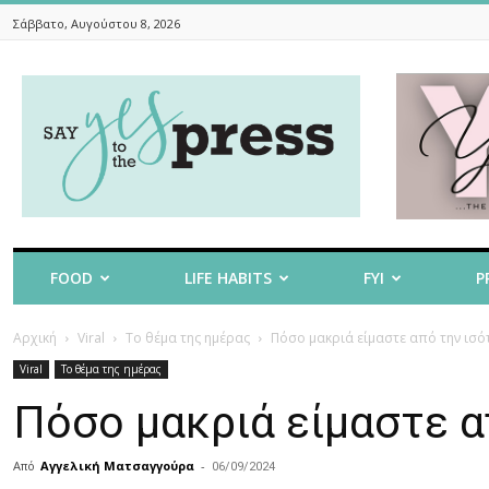
Σάββατο, Αυγούστου 8, 2026
Say
Yes
To
The
Press
FOOD
LIFE HABITS
FYI
P
Αρχική
Viral
Το θέμα της ημέρας
Πόσο μακριά είμαστε από την ισό
Viral
Το θέμα της ημέρας
Πόσο μακριά είμαστε α
Από
Αγγελική Ματσαγγούρα
-
06/09/2024