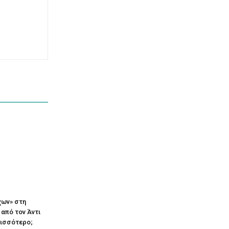
χων» στη
 από τον Άντι
ρισσότερο;