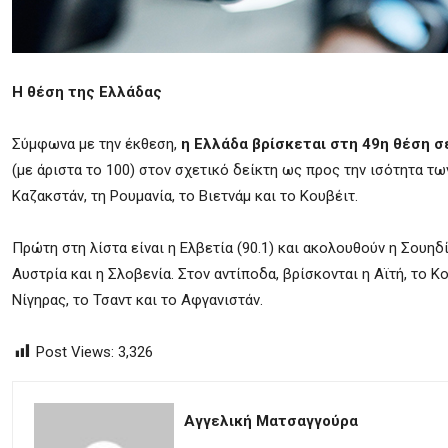
Η θέση της Ελλάδας
Σύμφωνα με την έκθεση,
η Ελλάδα βρίσκεται στη 49η θέση σ
(με άριστα το 100) στον σχετικό δείκτη ως προς την ισότητα τω
Καζακστάν,
τ
η Ρουμανία, το Βιετνάμ
και
το Κουβέιτ.
Πρώτη
στη λίστα
είναι η Ελβετία (90.1)
και ακολουθούν η
Σουηδ
Αυστρία και
η
Σλοβενία.
Στον αντίποδα, βρίσκονται η Αϊτή, το Κ
Νίγηρας, το Τσαντ και το Αφγανιστάν.
Post Views:
3,326
Αγγελική Ματσαγγούρα