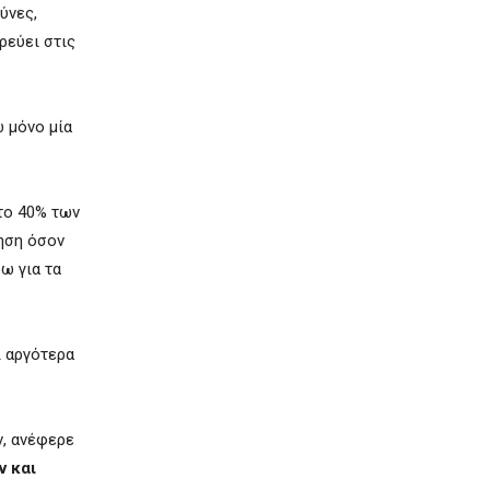
ύνες,
ρεύει στις
ώ μ
όνο μία
 το 40% των
ηση όσον
ω για τα
ί αργότερα
ν, ανέφερε
ν και