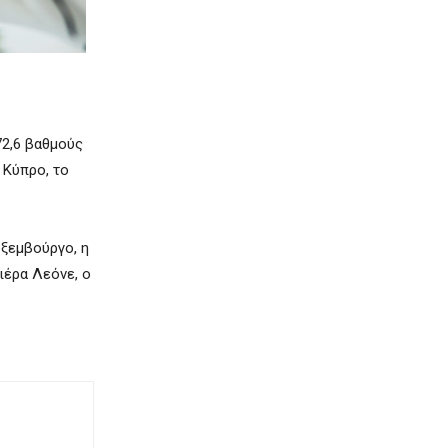
2,6 βαθμούς
Κύπρο, το
ξεμβούργο,
η
ιέρα Λεόνε, ο