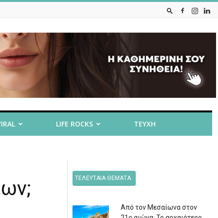
VIRAL
LIFE ROCKS
ΤΕΥΧΗ
ΤΕΛΕΥΤΑΙΑ ΘΕΜΑΤΑ
λων;
Από τον Μεσαίωνα στον
21ο αιώνα: Το αρχαιότερο