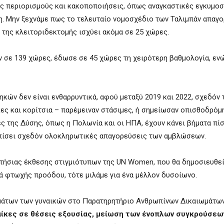
ύς περιορισμούς και κακοποποιήσεις, όπως αναγκαστικές εγκυμοσ
. Μην ξεχνάμε πως το τελευταίο νομοσχέδιο των Ταλιμπάν απαγο
 της κλ
ειτοριδεκτομή
ς ισχύει ακόμα σε 25 χώρες.
ν σε 139 χώρες, έδωσε σε 45 χώρες τη χειρότερη βαθμολογία,
εν
κών δεν είναι ενθαρρυντικά,
αφού
μ
εταξύ 2019 και 2022, σχεδόν
ες και κορίτσια – παρέμειναν στάσιμες, ή σημείωσαν οπισθοδρόμ
ρες της Δύσης, όπως
η Πολωνία και οι ΗΠΑ, έχουν κάνει βήματα πίσ
σπίσει σχεδόν ολοκληρωτικές απαγορεύσεις των αμβλώσεων.
ετήσιας έκθεσης στιγμιότυπων της UN Women, που θα δημοσιευθε
νιά φτωχής προόδου,
τότε μιλάμε για ένα μέλλον δυσοίωνο.
ιωμάτων των γυναικών στο Παρατηρητήριο Ανθρωπίνων Δικαιωμάτω
αίκες σε θέσεις εξουσίας, μείωση των ένοπλων συγκρούσεω