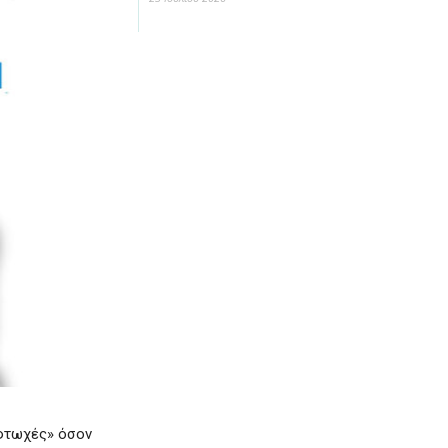
 φτωχές» όσον