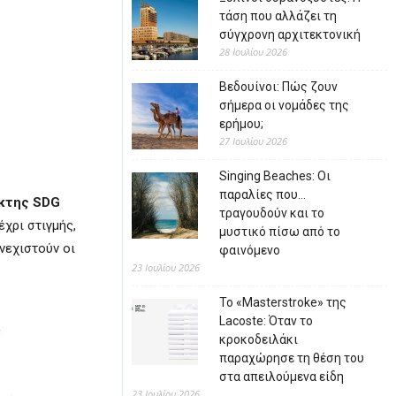
τάση που αλλάζει τη
σύγχρονη αρχιτεκτονική
28 Ιουλίου 2026
Βεδουίνοι: Πώς ζουν
σήμερα οι νομάδες της
ερήμου;
27 Ιουλίου 2026
Singing Beaches: Οι
παραλίες που…
κτης SDG
τραγουδούν και το
χρι στιγμής,
μυστικό πίσω από το
νεχιστούν οι
φαινόμενο
23 Ιουλίου 2026
Το «Masterstroke» της
Lacoste: Όταν το
κροκοδειλάκι
παραχώρησε τη θέση του
στα απειλούμενα είδη
23 Ιουλίου 2026