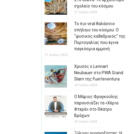
σχολείο του κόσμου
31 Ιουλίου 2026
Το πιο viral θαλάσσιο
σπήλαιο του κόσμου: Ο
“φυσικός καθεδρικός” της
Πορτογαλίας που έγινε
παγκόσμια εμμονή
31 Ιουλίου 2026
Χρυσός ο Lennart
Neubauer στο PWA Grand
Slam της Fuerteventura
30 Ιουλίου 2026
Ο Μάριος Φραγκούλης
παρουσιάζει τα «Χέρια
Φτερά» στο Θέατρο
Βράχων
29 Ιουλίου 2026
Ξύλινοι ουρανοξύστες: Η