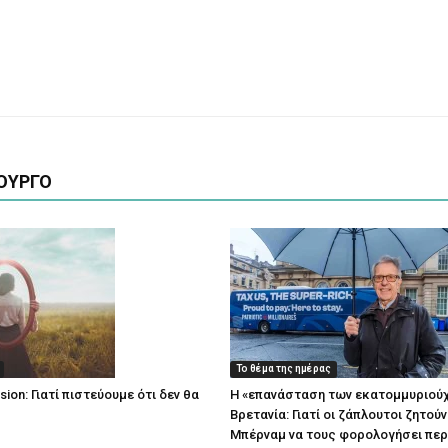
ΟΥΡΓΟ
Το θέμα της ημέρας
lusion: Γιατί πιστεύουμε ότι δεν θα
Η «επανάσταση των εκατομμυριού
;
Βρετανία: Γιατί οι ζάπλουτοι ζητούν
Μπέρναμ να τους φορολογήσει πε