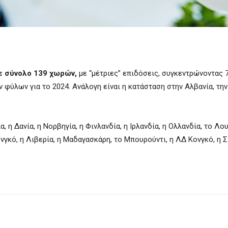
ε σύνολο 139 χωρών,
με “μέτριες” επιδόσεις,
συγκεντρώνοντας 7
ν φύλων για το 2024.
Ανάλογη είναι η κατάσταση στην
Αλβανία,
την
ία,
η
Δανία,
η
Νορβηγία,
η
Φινλανδία,
η
Ιρλανδία,
η
Ολλανδία,
το
Λου
ονγκό, η Λιβερία, η Μαδαγασκάρη, το Μπουρούντι, η ΛΔ Κονγκό, η Σ