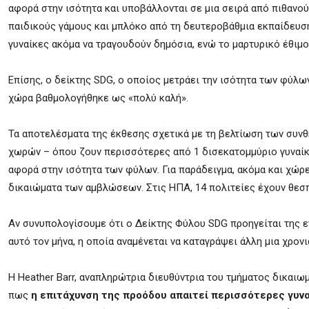
αφορά στην ισότητα και υποβάλλονται σε μια σειρά από πιθανο
παιδικούς γάμους και μπλόκο από τη δευτεροβάθμια εκπαίδευση
γυναίκες ακόμα να τραγουδούν δημόσια,
ενώ το μαρτυρικό έθιμο
Επίσης, ο
δείκτης SDG, ο οποίος μετράει την ισότητα των φύλω
χώρα βαθμολογήθηκε ως «πολύ καλή».
Τα αποτελέσματα της έκθεσης σχετικά με τη βελτίωση των συνθη
χωρών – όπου ζουν περισσότερες από 1 δισεκατομμύριο γυναίκ
αφορά
σ
την ισότητα των φύλων.
Για παράδειγμα, ακόμα και χώ
δικαιώματα των αμβλώσεων. Στις ΗΠΑ, 14 πολιτείες έχουν θε
Αν συνυπολογίσουμε ότι ο
Δείκτης Φύλου SDG προηγείται της 
αυτό τον μήνα, η οποία αναμένεται να καταγράψει άλλη μια χρο
Η Heather Barr, αναπληρώτρια διευθύντρια του τμήματος δικα
πως
η επιτάχυνση της προόδου απαιτεί περισσότερες γυν