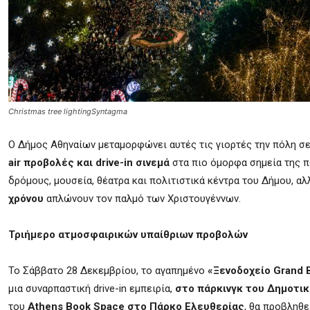
Christmas tree lightingSyntagma
Ο Δήμος Αθηναίων μεταμορφώνει αυτές τις γιορτές την πόλη σε 
air προβολές και drive-in σινεμά
στα πιο όμορφα σημεία της 
δρόμους, μουσεία, θέατρα και πολιτιστικά κέντρα του Δήμου, αλ
χρόνου
απλώνουν τον παλμό των Χριστουγέννων.
Τριήμερο ατμοσφαιρικών υπαίθριων προβολών
Το Σάββατο 28 Δεκεμβρίου, το αγαπημένο
«Ξενοδοχείο Grand 
μια συναρπαστική drive-in εμπειρία,
στο πάρκινγκ του Δημοτι
του
Athens Book Space στο Πάρκο Ελευθερίας
, θα προβληθε