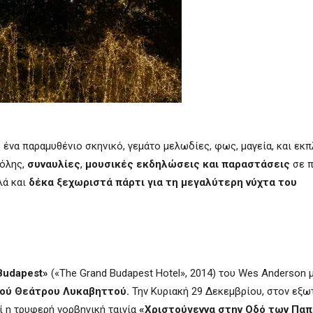
ένα παραμυθένιο σκηνικό, γεμάτο μελωδίες, φως, μαγεία, και εκπ
πόλης,
συναυλίες
,
μουσικές εκδηλώσεις και παραστάσεις
σε π
λά και
δέκα ξεχωριστά πάρτι για τη
μεγαλύτερη νύχτα του
Budapest»
(«The Grand Budapest Hotel», 2014) του Wes Anderson 
κού Θεάτρου Λυκαβηττού.
Την Κυριακή 29 Δεκεμβρίου, στον εξ
ί η τρυφερή νορβηγική ταινία
«Χριστούγεννα στην Οδό των Παπ