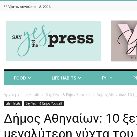
Σάββατο, Αυγούστου 8, 2026
Say
Yes
To
The
Press
FOOD
LIFE HABITS
FYI
P
Αρχική
Life Habits
Say Yes ...& Enjoy Yourself
Δήμος Αθηναίων: 10 ξ
Life Habits
Say Yes ...& Enjoy Yourself
Δήμος Αθηναίων: 10 ξε
μεγαλύτερη νύχτα του