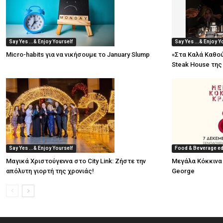
Say Yes ...& Enjoy Yourself
Say Yes ...& Enjoy Y
Micro-habits για να νικήσουμε το January Slump
«Στα Καλά Καθού
Steak House της
Say Yes ...& Enjoy Yourself
Food & Beverage ed
Μαγικά Χριστούγεννα στο City Link: Ζήστε την
Μεγάλα Κόκκινα 
απόλυτη γιορτή της χρονιάς!
George