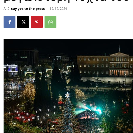
Από
say yes to the press
-
19/12/2024