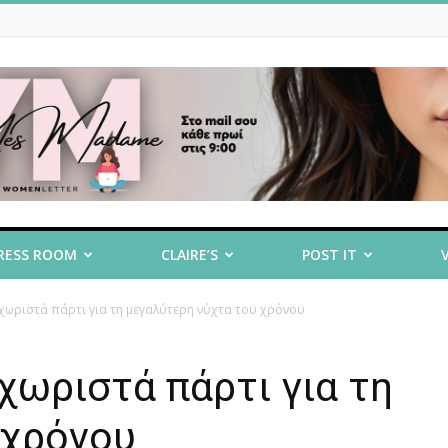
RESS ROOM
CLAIRE’S
POST IT
εχωριστά πάρτι για τη μεγαλύτερη νύχτα του χρόνου
χωριστά πάρτι για τη
 χρόνου