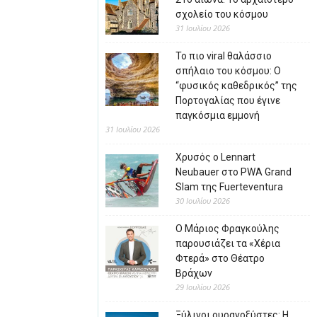
σχολείο του κόσμου
31 Ιουλίου 2026
Το πιο viral θαλάσσιο
σπήλαιο του κόσμου: Ο
“φυσικός καθεδρικός” της
Πορτογαλίας που έγινε
παγκόσμια εμμονή
31 Ιουλίου 2026
Χρυσός ο Lennart
Neubauer στο PWA Grand
Slam της Fuerteventura
30 Ιουλίου 2026
Ο Μάριος Φραγκούλης
παρουσιάζει τα «Χέρια
Φτερά» στο Θέατρο
Βράχων
29 Ιουλίου 2026
Ξύλινοι ουρανοξύστες: Η