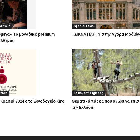
ourself
Special news
μενα»: To μοναδικό premium
TΣΙΚΝΑ ΠΑΡΤΥ στην Αγορά Μοδιάν
 Αθήνας
ition
Το θέμα της ημέρας
Κρασιά 2024 στο Ξενοδοχείο King
Θεματικά πάρκα που αξίζει να επι
την Ελλάδα