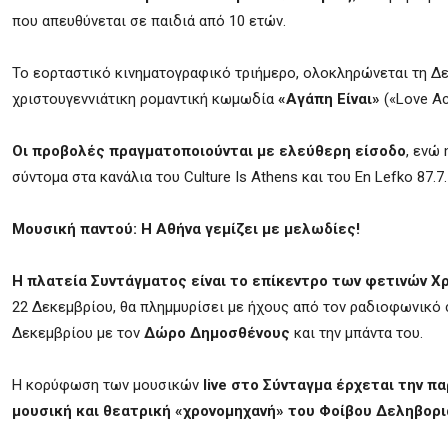
που απευθύνεται σε παιδιά από 10 ετών.
Το εορταστικό κινηματογραφικό τριήμερο, ολοκληρώνεται τη Δε
χριστουγεννιάτικη ρομαντική κωμωδία
«Αγάπη Είναι»
(«Love Ac
Οι προβολές πραγματοποιούνται με ελεύθερη είσοδο
, ενώ
σύντομα στα κανάλια του Culture Is Athens και του En Lefko 87.7.
Μουσική παντού: Η Αθήνα γεμίζει με μελωδίες!
Η πλατεία Συντάγματος είναι το επίκεντρο των φετινών 
22 Δεκεμβρίου, θα πλημμυρίσει με ήχους από τον ραδιοφωνικό στ
Δεκεμβρίου με τον
Δώρο Δημοσθένους
και την μπάντα του.
Η κορύφωση των μουσικών
live στο Σύνταγμα έρχεται την π
μουσική και θεατρική «χρονομηχανή» του Φοίβου Δεληβορι