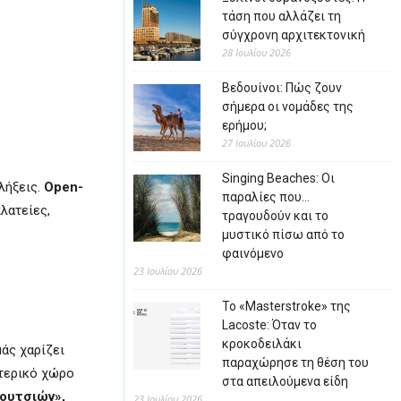
τάση που αλλάζει τη
σύγχρονη αρχιτεκτονική
28 Ιουλίου 2026
Βεδουίνοι: Πώς ζουν
σήμερα οι νομάδες της
ερήμου;
27 Ιουλίου 2026
Singing Beaches: Οι
λήξεις.
Οpen-
παραλίες που…
λατείες,
τραγουδούν και το
μυστικό πίσω από το
φαινόμενο
23 Ιουλίου 2026
Το «Masterstroke» της
Lacoste: Όταν το
κροκοδειλάκι
μάς χαρίζει
παραχώρησε τη θέση του
ωτερικό χώρο
στα απειλούμενα είδη
ουτσιών»,
23 Ιουλίου 2026