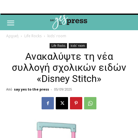
Αρχική
Life Rocks
kids' room
Life Rocks
kids' room
Ανακαλύψτε τη νέα
συλλογή σχολικών ειδών
«Disney Stitch»
Από
say yes to the press
-
05/09/2025