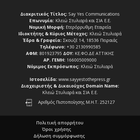
Διακριτικός Τίτλος:
Say Yes Communications
Επωνυμία:
Κλειώ Στυλιαρά και ΣΙΑ Ε.Ε.
Νομική Μορφή:
Ετερόρρυθμη Εταιρεία
Ιδιοκτήτης & Κύριος Μέτοχος:
Κλειώ Στυλιαρά
Έδρα & Γραφεία:
Σκουζέ 14, 18536 Πειραιάς
Τηλέφωνο:
+30 2130990585
ΑΦΜ:
801923795
ΔΟΥ:
ΚΕ.ΦΟ.ΔΕ ΑΤΤΙΚΗΣ
ΑΡ. ΓΕΜΗ:
166005009000
Νόμιμος Εκπρόσωπος:
Κλειώ Στυλιαρά
Ιστοσελίδα:
www.sayyestothepress.gr
Διαχειριστής & Δικαιούχος Domain Name:
Κλειώ Στυλιαρά και ΣΙΑ Ε.Ε.
Αριθμός Πιστοποίησης Μ.Η.Τ. 252127
Πολιτική απορρήτου
Όροι χρήσης
Δήλωση συμμόρφωσης