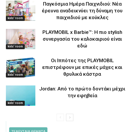
Παγκόσμια Ημέρα Παιχνιδιού: Νέα
έρευνα αναδεικνύει τη δύναμη του
παιχνιδιού με κούκλες
kids' room
PLAYMOBIL x Barbie™: Η πιο stylish
συνεργασία του καλοκαιριού είναι
εδώ
kids' room
Οι Ιππότες της PLAYMOBIL
επιστρέφουν με επικές μάχες και
θρυλικά κάστρα
kids' room
Jordan: Από το πρώτο δοντάκι μέχρι
την εφηβεία
kids' room
ΤΕΛΕΥΤΑΙΑ ΘΕΜΑΤΑ