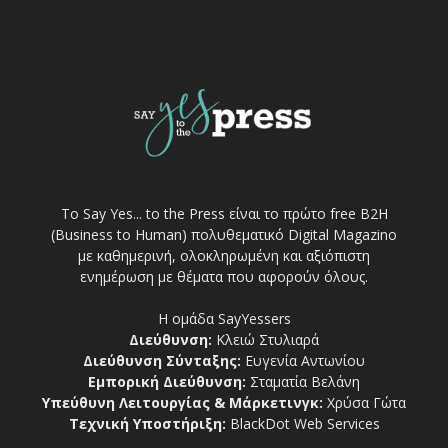
Το Say Yes... to the Press είναι το πρώτο free Β2Η
(Business to Human) πολυθεματικό Digital Magazino
με καθημερινή, ολοκληρωμένη και αξιόπιστη
ενημέρωση με θέματα που αφορούν όλους.
Η ομάδα SayYessers
Διεύθυνση:
Κλειώ Στυλιαρά
Διεύθυνση Σύνταξης:
Ευγενία Αντωνίου
Εμπορική Διεύθυνση:
Σταματία Βελάνη
Υπεύθυνη Λειτουργίας & Μάρκετινγκ:
Χρύσα Γώτα
Τεχνική Υποστήριξη:
BlackDot Web Services