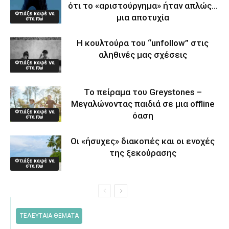
ότι το «αριστούργημα» ήταν απλώς…
Φτιάξε καφέ να
μια αποτυχία
στα πω
Η κουλτούρα του “unfollow” στις
αληθινές μας σχέσεις
Φτιάξε καφέ να
στα πω
Το πείραμα του Greystones –
Μεγαλώνοντας παιδιά σε μια offline
Φτιάξε καφέ να
όαση
στα πω
Οι «ήσυχες» διακοπές και οι ενοχές
της ξεκούρασης
Φτιάξε καφέ να
στα πω
ΤΕΛΕΥΤΑΙΑ ΘΕΜΑΤΑ