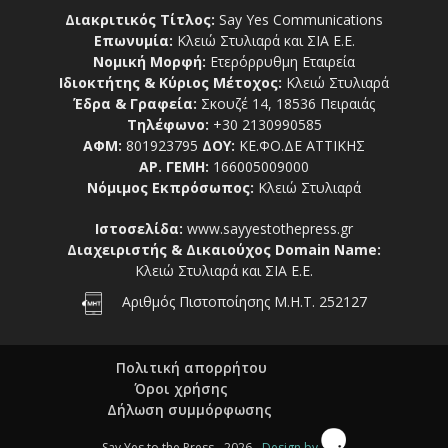
Διακριτικός Τίτλος:
Say Yes Communications
Επωνυμία:
Κλειώ Στυλιαρά και ΣΙΑ Ε.Ε.
Νομική Μορφή:
Ετερόρρυθμη Εταιρεία
Ιδιοκτήτης & Κύριος Μέτοχος:
Κλειώ Στυλιαρά
Έδρα & Γραφεία:
Σκουζέ 14, 18536 Πειραιάς
Τηλέφωνο:
+30 2130990585
ΑΦΜ:
801923795
ΔΟΥ:
ΚΕ.ΦΟ.ΔΕ ΑΤΤΙΚΗΣ
ΑΡ. ΓΕΜΗ:
166005009000
Νόμιμος Εκπρόσωπος:
Κλειώ Στυλιαρά
Ιστοσελίδα:
www.sayyestothepress.gr
Διαχειριστής & Δικαιούχος Domain Name:
Κλειώ Στυλιαρά και ΣΙΑ Ε.Ε.
Αριθμός Πιστοποίησης Μ.Η.Τ. 252127
Πολιτική απορρήτου
Όροι χρήσης
Δήλωση συμμόρφωσης
Say Yes to the Press - 2026 -
Design by