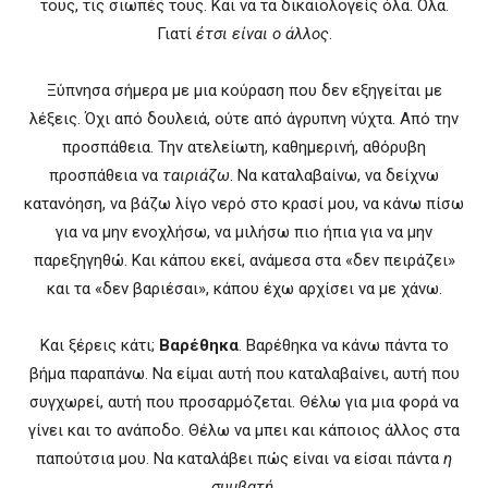
τους, τις σιωπές τους. Και να τα δικαιολογείς όλα. Όλα.
Γιατί
έτσι είναι ο άλλος
.
Ξύπνησα σήμερα με μια κούραση που δεν εξηγείται με
λέξεις. Όχι από δουλειά, ούτε από άγρυπνη νύχτα. Από την
προσπάθεια. Την ατελείωτη, καθημερινή, αθόρυβη
προσπάθεια να
ταιριάζω
. Να καταλαβαίνω, να δείχνω
κατανόηση, να βάζω λίγο νερό στο κρασί μου, να κάνω πίσω
για να μην ενοχλήσω, να μιλήσω πιο ήπια για να μην
παρεξηγηθώ. Και κάπου εκεί, ανάμεσα στα «δεν πειράζει»
και τα «δεν βαριέσαι», κάπου έχω αρχίσει να με χάνω.
Και ξέρεις κάτι;
Βαρέθηκα
. Βαρέθηκα να κάνω πάντα το
βήμα παραπάνω. Να είμαι αυτή που καταλαβαίνει, αυτή που
συγχωρεί, αυτή που προσαρμόζεται. Θέλω για μια φορά να
γίνει και το ανάποδο. Θέλω να μπει και κάποιος άλλος στα
παπούτσια μου. Να καταλάβει πώς είναι να είσαι πάντα
η
συμβατή
.