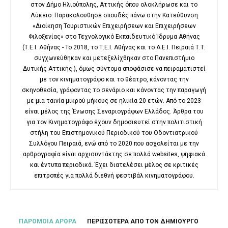
στον Δήμο Ηλιούπολης, Αττικής όπου ολοκλήρωσε και το
Λύκειο. Παρακολουθησε σπουδές πάνω στην Κατεύθυνση
«Διοίκηση Τουριστικών Επιχειρήσεων και Επιχειρήσεων
Φιλοξενίας» στο Τεχνολογικό Εκπαιδευτικό Ίδρυμα Αθήνας
(Τ.Ε.Ι. Αθήνας - Το 2018, το Τ.Ε.Ι. Αθήνας και το Α.Ε.Ι. Πειραιά Τ.Τ.
συγχωνεύθηκαν και μετεξελίχθηκαν στο Πανεπιστήμιο
Δυτικής Αττικής.), όμως σύντομα αποφάσισε να πειραματιστεί
με τον κινηματογράφο και το θέατρο, κάνοντας την
σκηνοθεσία, γράφοντας το σενάριο και κάνοντας την παραγωγή
με μια ταινία μικρού μήκους σε ηλικία 20 ετών. Από το 2023
είναι μέλος της Ένωσης Σεναριογράφων Ελλάδος. Άρθρα του
για τον Κινηματογράφο έχουν δημοσιευτεί στην πολιτιστική
στήλη του Επιστημονικού Περιοδικού του Οδοντιατρικού
Συλλόγου Πειραιά, ενώ από το 2020 που ασχολείται με την
αρθρογραφία είναι αρχισυντάκτης σε πολλά websites, ψηφιακά
και έντυπα περιοδικά. Έχει διατελέσει μέλος σε κριτικές
επιτροπές για πολλά διεθνή φεστιβάλ κινηματογράφου.
ΠΑΡΟΜΟΙΑ ΑΡΘΡΑ
ΠΕΡΙΣΣΟΤΕΡΑ ΑΠΟ ΤΟΝ ΔΗΜΙΟΥΡΓΟ