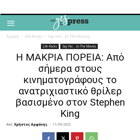
Αρχική
Life Rocks
Say Yes ...to The Movies
Life Rocks
Say Yes ...to The Movies
Η ΜΑΚΡΙΑ ΠΟΡΕΙΑ: Από
σήμερα στους
κινηματογράφους το
ανατριχιαστικό θρίλερ
βασισμένο στον Stephen
King
Από
Χρήστος Αρφάνης
-
11/09/2025