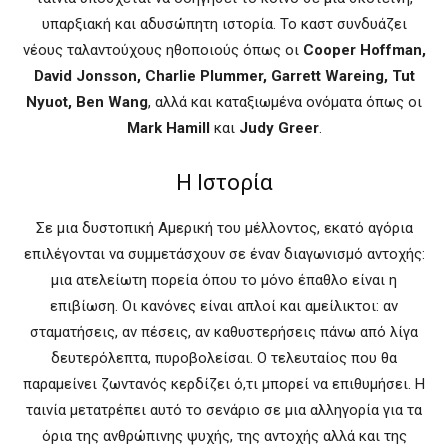
υπαρξιακή και αδυσώπητη ιστορία. Το καστ συνδυάζει
νέους ταλαντούχους ηθοποιούς όπως οι
Cooper Hoffman,
David Jonsson, Charlie Plummer, Garrett Wareing, Tut
Nyuot, Ben Wang
, αλλά και καταξιωμένα ονόματα όπως οι
Mark Hamill
και
Judy Greer
.
Η Ιστορία
Σε μια δυστοπική Αμερική του μέλλοντος, εκατό αγόρια
επιλέγονται να συμμετάσχουν σε έναν διαγωνισμό αντοχής:
μια ατελείωτη πορεία όπου το μόνο έπαθλο είναι η
επιβίωση. Οι κανόνες είναι απλοί και αμείλικτοι: αν
σταματήσεις, αν πέσεις, αν καθυστερήσεις πάνω από λίγα
δευτερόλεπτα, πυροβολείσαι. Ο τελευταίος που θα
παραμείνει ζωντανός κερδίζει ό,τι μπορεί να επιθυμήσει. Η
ταινία μετατρέπει αυτό το σενάριο σε μια αλληγορία για τα
όρια της ανθρώπινης ψυχής, της αντοχής αλλά και της