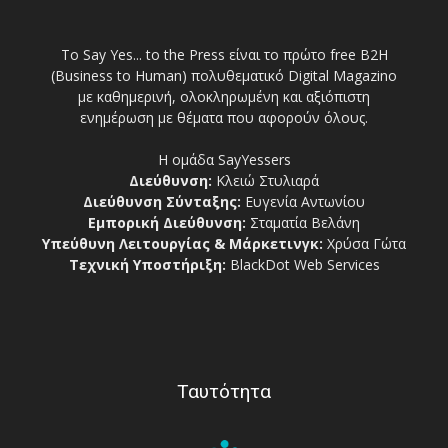
Το Say Yes... to the Press είναι το πρώτο free Β2Η
(Business to Human) πολυθεματικό Digital Magazino
με καθημερινή, ολοκληρωμένη και αξιόπιστη
ενημέρωση με θέματα που αφορούν όλους.
Η ομάδα SayYessers
Διεύθυνση:
Κλειώ Στυλιαρά
Διεύθυνση Σύνταξης:
Ευγενία Αντωνίου
Εμπορική Διεύθυνση:
Σταματία Βελάνη
Υπεύθυνη Λειτουργίας & Μάρκετινγκ:
Χρύσα Γώτα
Τεχνική Υποστήριξη:
BlackDot Web Services
Ταυτότητα