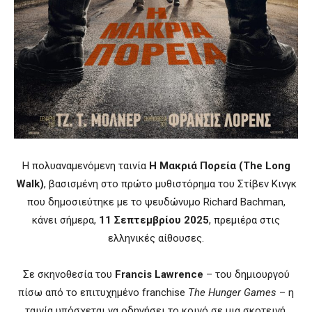
Η πολυαναμενόμενη ταινία
Η Μακριά Πορεία (The Long
Walk)
, βασισμένη στο πρώτο μυθιστόρημα του Στίβεν Κινγκ
που δημοσιεύτηκε με το ψευδώνυμο Richard Bachman,
κάνει σήμερα,
11 Σεπτεμβρίου 2025
, πρεμιέρα στις
ελληνικές αίθουσες.
Σε σκηνοθεσία του
Francis Lawrence
– του δημιουργού
πίσω από το επιτυχημένο franchise
The Hunger Games
– η
ταινία υπόσχεται να οδηγήσει το κοινό σε μια σκοτεινή,