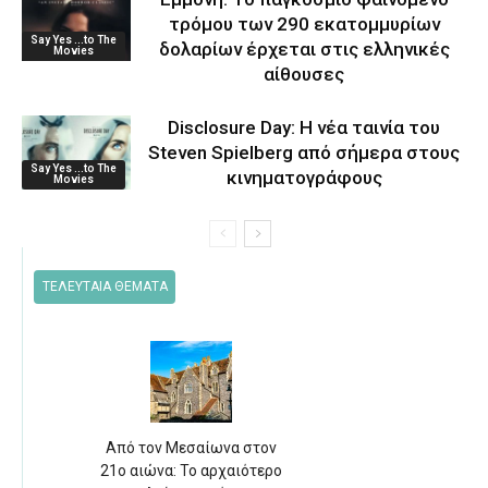
τρόμου των 290 εκατομμυρίων
Say Yes ...to The
δολαρίων έρχεται στις ελληνικές
Movies
αίθουσες
Disclosure Day: Η νέα ταινία του
Steven Spielberg από σήμερα στους
Say Yes ...to The
κινηματογράφους
Movies
ΤΕΛΕΥΤΑΙΑ ΘΕΜΑΤΑ
Από τον Μεσαίωνα στον
21ο αιώνα: Το αρχαιότερο