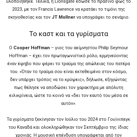
υλοποιήθηκε. Τελικά, η Lionsgate έδωσε το πράσινο φως το
2023, με τον Francis Lawrence να κρατάει το τιμόνι της
σκηνοθεσίας και τον
JT Mollner
να υπογράφει το σενάριο.
Το καστ και τα γυρίσματα
Ο
Cooper Hoffman
– γιος του αείμνηστου Philip Seymour
Hoffman – έχει τον πρωταγωνιστικό ρόλο, ερμηνεύοντας
έναν έφηβο που φέρει το τραύμα της απώλειας του πατέρα
του. «Όταν το τραύμα σου είναι εκτεθειμένο στον κόσμο,
δεν υπάρχει τρόπος να το κρύψεις», δήλωσε, εξηγώντας
πως θέλησε να αποδώσει τον χαρακτήρα με απόλυτη
ειλικρίνεια, ώστε το κοινό να «δει τον εαυτό του μέσα σε
αυτόν».
Τα γυρίσματα ξεκίνησαν τον Ιούλιο του 2024 στο Γουίνιπεγκ
του Καναδά και ολοκληρώθηκαν τον Σεπτέμβριο της ίδιας
χρονιάς. Η μουσική επένδυση υπογράφεται από τον