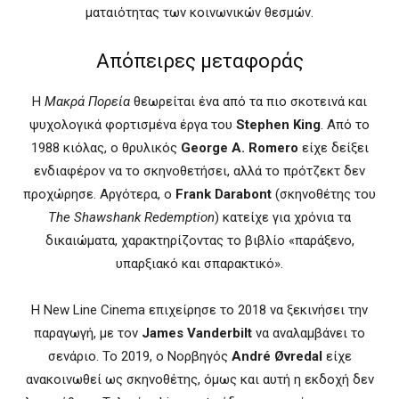
ματαιότητας των κοινωνικών θεσμών.
Απόπειρες μεταφοράς
Η
Μακρά Πορεία
θεωρείται ένα από τα πιο σκοτεινά και
ψυχολογικά φορτισμένα έργα του
Stephen King
. Από το
1988 κιόλας, ο θρυλικός
George A. Romero
είχε δείξει
ενδιαφέρον να το σκηνοθετήσει, αλλά το πρότζεκτ δεν
προχώρησε. Αργότερα, ο
Frank Darabont
(σκηνοθέτης του
The Shawshank Redemption
) κατείχε για χρόνια τα
δικαιώματα, χαρακτηρίζοντας το βιβλίο «παράξενο,
υπαρξιακό και σπαρακτικό».
Η New Line Cinema επιχείρησε το 2018 να ξεκινήσει την
παραγωγή, με τον
James Vanderbilt
να αναλαμβάνει το
σενάριο. Το 2019, ο Νορβηγός
André Øvredal
είχε
ανακοινωθεί ως σκηνοθέτης, όμως και αυτή η εκδοχή δεν