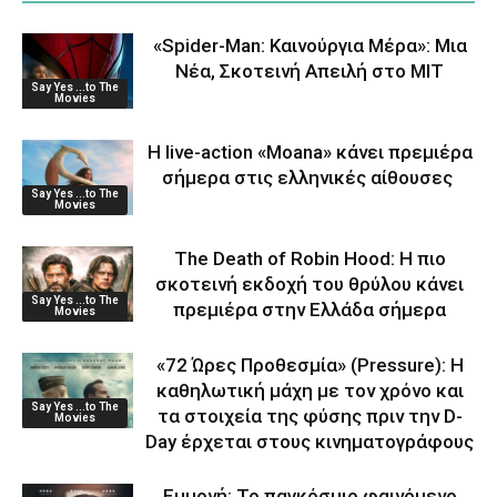
«Spider-Man: Καινούργια Μέρα»: Μια
Νέα, Σκοτεινή Απειλή στο MIT
Say Yes ...to The
Movies
Η live-action «Moana» κάνει πρεμιέρα
σήμερα στις ελληνικές αίθουσες
Say Yes ...to The
Movies
The Death of Robin Hood: Η πιο
σκοτεινή εκδοχή του θρύλου κάνει
Say Yes ...to The
πρεμιέρα στην Ελλάδα σήμερα
Movies
«72 Ώρες Προθεσμία» (Pressure): Η
καθηλωτική μάχη με τον χρόνο και
Say Yes ...to The
τα στοιχεία της φύσης πριν την D-
Movies
Day έρχεται στους κινηματογράφους
Εμμονή: Το παγκόσμιο φαινόμενο