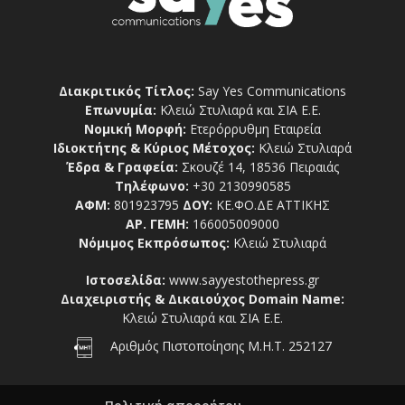
Διακριτικός Τίτλος:
Say Yes Communications
Επωνυμία:
Κλειώ Στυλιαρά και ΣΙΑ Ε.Ε.
Νομική Μορφή:
Ετερόρρυθμη Εταιρεία
Ιδιοκτήτης & Κύριος Μέτοχος:
Κλειώ Στυλιαρά
Έδρα & Γραφεία:
Σκουζέ 14, 18536 Πειραιάς
Τηλέφωνο:
+30 2130990585
ΑΦΜ:
801923795
ΔΟΥ:
ΚΕ.ΦΟ.ΔΕ ΑΤΤΙΚΗΣ
ΑΡ. ΓΕΜΗ:
166005009000
Νόμιμος Εκπρόσωπος:
Κλειώ Στυλιαρά
Ιστοσελίδα:
www.sayyestothepress.gr
Διαχειριστής & Δικαιούχος Domain Name:
Κλειώ Στυλιαρά και ΣΙΑ Ε.Ε.
Αριθμός Πιστοποίησης Μ.Η.Τ. 252127