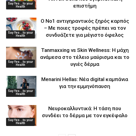
Say Yes ...to your
επιστήμη
Health
Ο Νο1 αντιγηραντικός ξηρός καρπός
– Με ποιες τροφές πρέπει να τον
Say Yes ...to your
συνδυάζετε για μέγιστο όφελος
Health
Tanmaxxing vs Skin Wellness: Η μάχη
ανάμεσα στο τέλειο μαύρισμα και το
Say Yes ...to your
υγιές δέρμα
Health
Menarini Hellas: Νέα digital καμπάνια
για την εμμηνόπαυση
Say Yes ...to your
Health
Νευροκαλλυντικά: Η τάση που
συνδέει το δέρμα με τον εγκέφαλο
Say Yes ...to your
Health