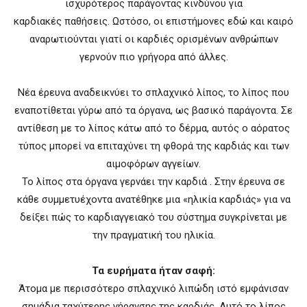
ισχυρότερος παράγοντας κινδύνου για
καρδιακές παθήσεις. Ωστόσο, οι επιστήμονες εδώ και καιρό
αναρωτιούνται γιατί οι καρδιές ορισμένων ανθρώπων
γερνούν πιο γρήγορα από άλλες.
Νέα έρευνα αναδεικνύει το σπλαχνικό λίπος, το λίπος που
εναποτίθεται γύρω από τα όργανα, ως βασικό παράγοντα. Σε
αντίθεση με το λίπος κάτω από το δέρμα, αυτός ο αόρατος
τύπος μπορεί να επιταχύνει τη φθορά της καρδιάς και των
αιμοφόρων αγγείων.
Το λίπος στα όργανα γερνάει την καρδιά . Στην έρευνα σε
κάθε συμμετυέχοντα ανατέθηκε μια «ηλικία καρδιάς» για να
δείξει πώς το καρδιαγγειακό του σύστημα συγκρίνεται με
την πραγματική του ηλικία.
Τα ευρήματα ήταν σαφή:
Άτομα με περισσότερο σπλαχνικό λιπώδη ιστό εμφάνισαν
σημάδια ταχύτερης γήρανσης της καρδιάς. Αυτό το λίπος