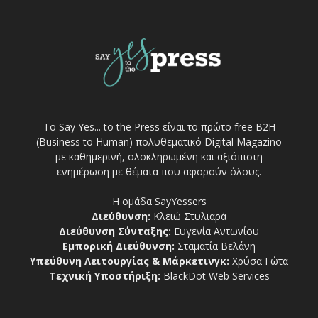
Το Say Yes... to the Press είναι το πρώτο free Β2Η
(Business to Human) πολυθεματικό Digital Magazino
με καθημερινή, ολοκληρωμένη και αξιόπιστη
ενημέρωση με θέματα που αφορούν όλους.
Η ομάδα SayYessers
Διεύθυνση:
Κλειώ Στυλιαρά
Διεύθυνση Σύνταξης:
Ευγενία Αντωνίου
Εμπορική Διεύθυνση:
Σταματία Βελάνη
Υπεύθυνη Λειτουργίας & Μάρκετινγκ:
Χρύσα Γώτα
Τεχνική Υποστήριξη:
BlackDot Web Services