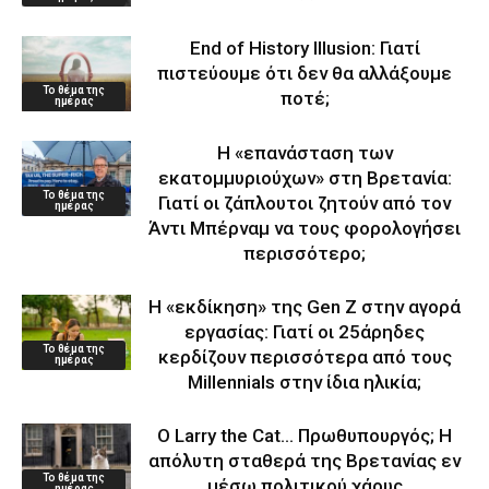
End of History Illusion: Γιατί
πιστεύουμε ότι δεν θα αλλάξουμε
Το θέμα της
ποτέ;
ημέρας
Η «επανάσταση των
εκατομμυριούχων» στη Βρετανία:
Το θέμα της
Γιατί οι ζάπλουτοι ζητούν από τον
ημέρας
Άντι Μπέρναμ να τους φορολογήσει
περισσότερο;
Η «εκδίκηση» της Gen Z στην αγορά
εργασίας: Γιατί οι 25άρηδες
Το θέμα της
κερδίζουν περισσότερα από τους
ημέρας
Millennials στην ίδια ηλικία;
Ο Larry the Cat… Πρωθυπουργός; Η
απόλυτη σταθερά της Βρετανίας εν
Το θέμα της
μέσω πολιτικού χάους
ημέρας