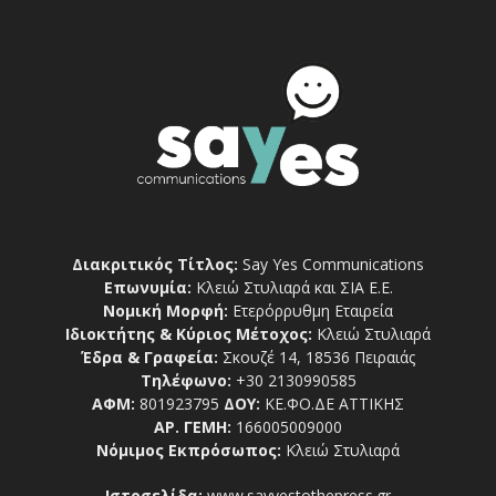
Διακριτικός Τίτλος:
Say Yes Communications
Επωνυμία:
Κλειώ Στυλιαρά και ΣΙΑ Ε.Ε.
Νομική Μορφή:
Ετερόρρυθμη Εταιρεία
Ιδιοκτήτης & Κύριος Μέτοχος:
Κλειώ Στυλιαρά
Έδρα & Γραφεία:
Σκουζέ 14, 18536 Πειραιάς
Τηλέφωνο:
+30 2130990585
ΑΦΜ:
801923795
ΔΟΥ:
ΚΕ.ΦΟ.ΔΕ ΑΤΤΙΚΗΣ
ΑΡ. ΓΕΜΗ:
166005009000
Νόμιμος Εκπρόσωπος:
Κλειώ Στυλιαρά
Ιστοσελίδα:
www.sayyestothepress.gr