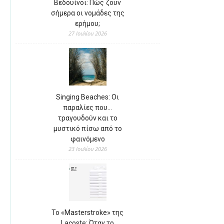
Βεδουίνοι: Πώς ζουν
σήμερα οι νομάδες της
ερήμου;
27 Ιουλίου 2026
Singing Beaches: Οι
παραλίες που…
τραγουδούν και το
μυστικό πίσω από το
φαινόμενο
23 Ιουλίου 2026
Το «Masterstroke» της
Lacoste: Όταν το