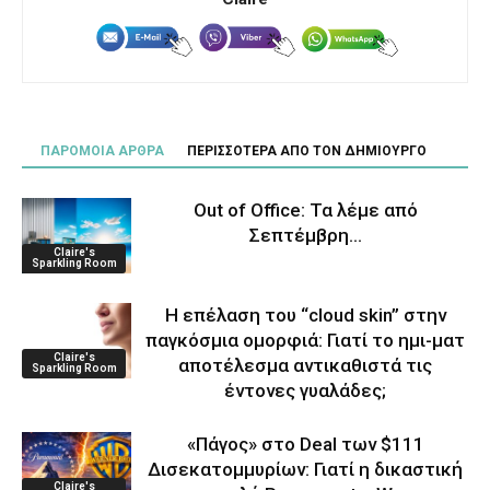
ΠΑΡΟΜΟΙΑ ΑΡΘΡΑ
ΠΕΡΙΣΣΟΤΕΡΑ ΑΠΟ ΤΟΝ ΔΗΜΙΟΥΡΓΟ
Out of Office: Τα λέμε από
Σεπτέμβρη…
Claire's
Sparkling Room
Η επέλαση του “cloud skin” στην
παγκόσμια ομορφιά: Γιατί το ημι-ματ
Claire's
αποτέλεσμα αντικαθιστά τις
Sparkling Room
έντονες γυαλάδες;
«Πάγος» στο Deal των $111
Δισεκατομμυρίων: Γιατί η δικαστική
Claire's