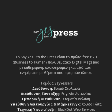
Το Say Yes... to the Press είναι το πρώτο free Β2Η
(Business to Human) πολυθεματικό Digital Magazino
με καθημερινή, ολοκληρωμένη και αξιόπιστη
ενημέρωση με θέματα που αφορούν όλους.
Η ομάδα SayYessers
Διεύθυνση:
Κλειώ Στυλιαρά
Διεύθυνση Σύνταξης:
Ευγενία Αντωνίου
Εμπορική Διεύθυνση:
Σταματία Βελάνη
Υπεύθυνη Λειτουργίας & Μάρκετινγκ:
Χρύσα Γώτα
Τεχνική Υποστήριξη:
BlackDot Web Services