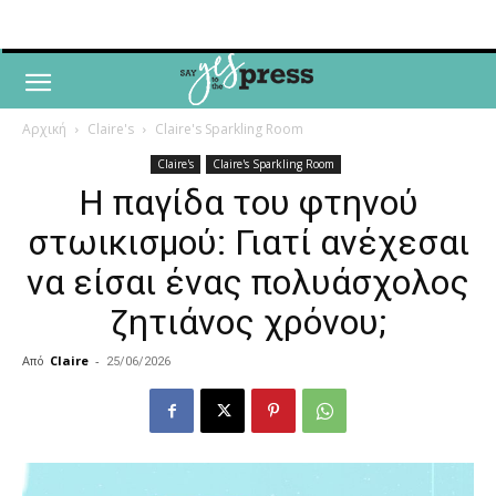
Αρχική
Claire's
Claire's Sparkling Room
Claire's
Claire's Sparkling Room
Η παγίδα του φτηνού
στωικισμού: Γιατί ανέχεσαι
να είσαι ένας πολυάσχολος
ζητιάνος χρόνου;
Από
Claire
-
25/06/2026