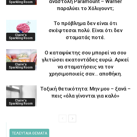
αναστολή Paramount – Warner
Sparkling Room
παραλύει το Χόλιγουντ;
Το πρόβλημα δεν είναι ότι
σκέφτεσαι πολύ. Είναι ότι δεν
Claire's
σταματάς ποτέ.
Sparkling Room
Ο καταψύκτης σου μπορεί να σου
γλιτώσει εκατοντάδες ευρώ. Αρκεί
Claire's
να σταματήσεις να τον
Sparkling Room
χρησιμοποιείς σαν… αποθήκη.
Τοξική θετικότητα: Μην μου – ξανά –
πεις «όλα γίνονται για καλό»
Claire's
Sparkling Room
ΤΕΛΕΥΤΑΙΑ ΘΕΜΑΤΑ