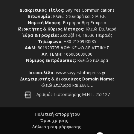
Διακριτικός Τίτλος:
Say Yes Communications
Επωνυμία:
Κλειώ Στυλιαρά και ΣΙΑ Ε.Ε.
Νομική Μορφή:
Ετερόρρυθμη Εταιρεία
Ιδιοκτήτης & Κύριος Μέτοχος:
Κλειώ Στυλιαρά
Έδρα & Γραφεία:
Σκουζέ 14, 18536 Πειραιάς
Τηλέφωνο:
+30 2130990585
ΑΦΜ:
801923795
ΔΟΥ:
ΚΕ.ΦΟ.ΔΕ ΑΤΤΙΚΗΣ
ΑΡ. ΓΕΜΗ:
166005009000
Νόμιμος Εκπρόσωπος:
Κλειώ Στυλιαρά
Ιστοσελίδα:
www.sayyestothepress.gr
Διαχειριστής & Δικαιούχος Domain Name:
Κλειώ Στυλιαρά και ΣΙΑ Ε.Ε.
Αριθμός Πιστοποίησης Μ.Η.Τ. 252127
Πολιτική απορρήτου
Όροι χρήσης
Δήλωση συμμόρφωσης