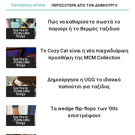
ΠΑΡΟΜΟΙΑ ΑΡΘΡΑ
ΠΕΡΙΣΣΟΤΕΡΑ ΑΠΟ ΤΟΝ ΔΗΜΙΟΥΡΓΟ
Πώς να καθαρίσετε σωστά το
παγούρι ή το θερμός ταξιδιού
Say Yes to
...Pretty Little
Things
Το Cozy Cat είναι η νέα παιχνιδιάρικη
προσθήκη της MCM Collection
Say Yes to
...Pretty Little
Things
Δημιούργησε η UGG το ιδανικό
παπούτσι για ταξίδια;
Say Yes to
...Pretty Little
Things
Τα wedge flip-flops των ’00s
επιστρέφουν
Say Yes to
...Pretty Little
Things