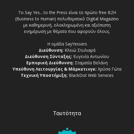
Το Say Yes... to the Press είναι το πρώτο free Β2Η
(Business to Human) πολυθεματικό Digital Magazino
με καθημερινή, ολοκληρωμένη και αξιόπιστη
ενημέρωση με θέματα που αφορούν όλους.
Η ομάδα SayYessers
Διεύθυνση:
Κλειώ Στυλιαρά
Διεύθυνση Σύνταξης:
Ευγενία Αντωνίου
Εμπορική Διεύθυνση:
Σταματία Βελάνη
Υπεύθυνη Λειτουργίας & Μάρκετινγκ:
Χρύσα Γώτα
Τεχνική Υποστήριξη:
BlackDot Web Services
Ταυτότητα