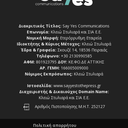
Διακριτικός Τίτλος:
Say Yes Communications
Επωνυμία:
Κλειώ Στυλιαρά και ΣΙΑ Ε.Ε.
Νομική Μορφή:
Ετερόρρυθμη Εταιρεία
Ιδιοκτήτης & Κύριος Μέτοχος:
Κλειώ Στυλιαρά
Έδρα & Γραφεία:
Σκουζέ 14, 18536 Πειραιάς
Τηλέφωνο:
+30 2130990585
ΑΦΜ:
801923795
ΔΟΥ:
ΚΕ.ΦΟ.ΔΕ ΑΤΤΙΚΗΣ
ΑΡ. ΓΕΜΗ:
166005009000
Νόμιμος Εκπρόσωπος:
Κλειώ Στυλιαρά
Ιστοσελίδα:
www.sayyestothepress.gr
Διαχειριστής & Δικαιούχος Domain Name:
Κλειώ Στυλιαρά και ΣΙΑ Ε.Ε.
Αριθμός Πιστοποίησης Μ.Η.Τ. 252127
Πολιτική απορρήτου