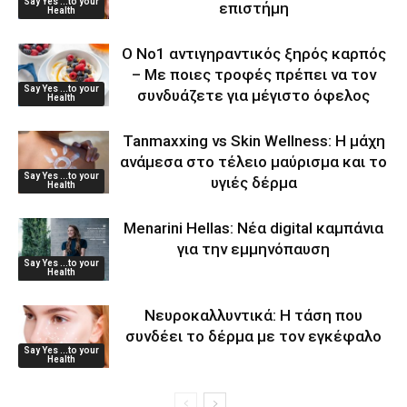
Say Yes ...to your
επιστήμη
Health
Ο Νο1 αντιγηραντικός ξηρός καρπός
– Με ποιες τροφές πρέπει να τον
Say Yes ...to your
συνδυάζετε για μέγιστο όφελος
Health
Tanmaxxing vs Skin Wellness: Η μάχη
ανάμεσα στο τέλειο μαύρισμα και το
Say Yes ...to your
υγιές δέρμα
Health
Menarini Hellas: Νέα digital καμπάνια
για την εμμηνόπαυση
Say Yes ...to your
Health
Νευροκαλλυντικά: Η τάση που
συνδέει το δέρμα με τον εγκέφαλο
Say Yes ...to your
Health