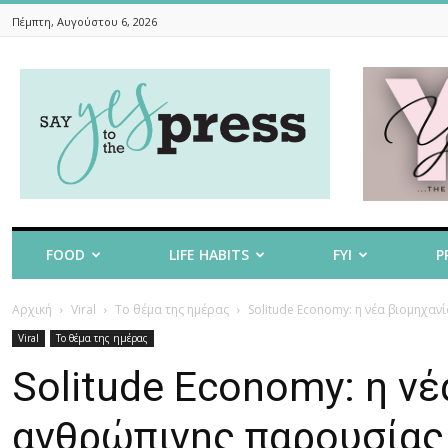
Πέμπτη, Αυγούστου 6, 2026
Say
Yes
To
The
Press
FOOD
LIFE HABITS
FYI
P
Αρχική
Viral
Το θέμα της ημέρας
Solitude Economy: η νέα βιομηχα
Viral
Το θέμα της ημέρας
Solitude Economy: η νέ
ανθρώπινης παρουσίας