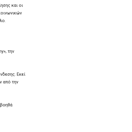
ησης και οι
κοινωνικών
λο.
y», την
νδεσης. Εκεί
ν από την
 βοηθά