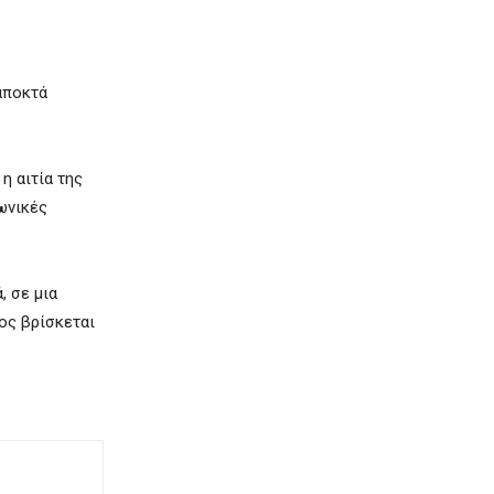
 αποκτά
η αιτία της
ωνικές
, σε μια
ος βρίσκεται