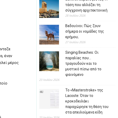
τάση που αλλάζει τη
σύγχρονη αρχιτεκτονική
28 Ιουλίου 2026
Βεδουίνοι: Πώς ζουν
σήμερα οι νομάδες της
ερήμου;
27 Ιουλίου 2026
άνταζε
Singing Beaches: Οι
α, έναν
παραλίες που…
ελεί μέρος
τραγουδούν και το
μυστικό πίσω από το
φαινόμενο
23 Ιουλίου 2026
ποίο
Το «Masterstroke» της
Lacoste: Όταν το
κροκοδειλάκι
παραχώρησε τη θέση του
στα απειλούμενα είδη
ά
23 Ιουλίου 2026