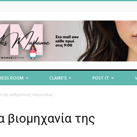
RESS ROOM
CLAIRE’S
POST IT
νία της ανθρώπινης παρουσίας
α βιομηχανία της