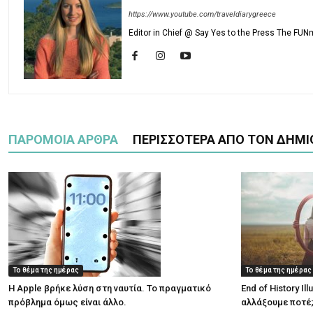
https://www.youtube.com/traveldiarygreece
Editor in Chief @ Say Yes to the Press The FUN
ΠΑΡΟΜΟΙΑ ΑΡΘΡΑ
ΠΕΡΙΣΣΟΤΕΡΑ ΑΠΟ ΤΟΝ ΔΗΜΙ
Το θέμα της ημέρας
Το θέμα της ημέρας
Η Apple βρήκε λύση στη ναυτία. Το πραγματικό
End of History Il
πρόβλημα όμως είναι άλλο.
αλλάξουμε ποτέ