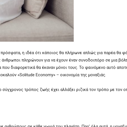
ι πρόσφατα, η ιδέα ότι κάποιος θα πλήρωνε απλώς για παρέα θα φ
 άνθρωποι πληρώνουν για να έχουν έναν συνοδοιπόρο σε μια βόλτ
α που διαφορετικά θα έκαναν μόνοι τους. Το φαινόμενο αυτό αποτ
ποκαλούν «Solitude Economy» – οικονομία της μοναξιάς.
 ο σύγχρονος τρόπος ζωής έχει αλλάξει ριζικά τον τρόπο με τον ο
με ανθρώπους σε κάθε γωνιά του πλανήτη. Παρ’ όλα αυτά, η μοναξι