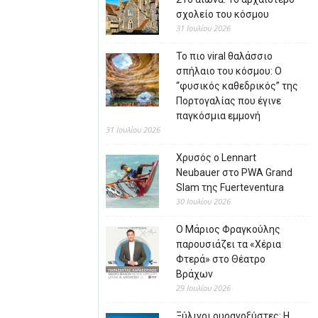
σχολείο του κόσμου
31 Ιουλίου 2026
Το πιο viral θαλάσσιο
σπήλαιο του κόσμου: Ο
“φυσικός καθεδρικός” της
Πορτογαλίας που έγινε
παγκόσμια εμμονή
31 Ιουλίου 2026
Χρυσός ο Lennart
Neubauer στο PWA Grand
Slam της Fuerteventura
30 Ιουλίου 2026
Ο Μάριος Φραγκούλης
παρουσιάζει τα «Χέρια
Φτερά» στο Θέατρο
Βράχων
29 Ιουλίου 2026
Ξύλινοι ουρανοξύστες: Η