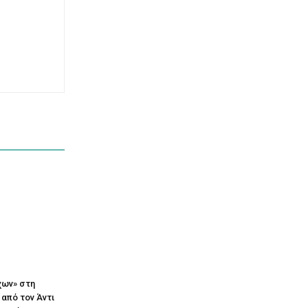
χων» στη
 από τον Άντι