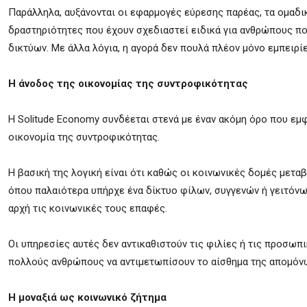
Παράλληλα, αυξάνονται οι εφαρμογές εύρεσης παρέας, τα ομαδικ
δραστηριότητες που έχουν σχεδιαστεί ειδικά για ανθρώπους π
δικτύων. Με άλλα λόγια, η αγορά δεν πουλά πλέον μόνο εμπειρίε
Η άνοδος της οικονομίας της συντροφικότητας
Η Solitude Economy συνδέεται στενά με έναν ακόμη όρο που εμ
οικονομία της συντροφικότητας.
Η βασική της λογική είναι ότι καθώς οι κοινωνικές δομές μετα
όπου παλαιότερα υπήρχε ένα δίκτυο φίλων, συγγενών ή γειτόν
αρχή τις κοινωνικές τους επαφές.
Οι υπηρεσίες αυτές δεν αντικαθιστούν τις φιλίες ή τις προσω
πολλούς ανθρώπους να αντιμετωπίσουν το αίσθημα της απομόνω
Η μοναξιά ως κοινωνικό ζήτημα