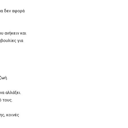
μα δεν αφορά
υ ανήκειν και
οβουλίες για
ζωή.
α αλλάξει.
ό τους.
ης, κοινές