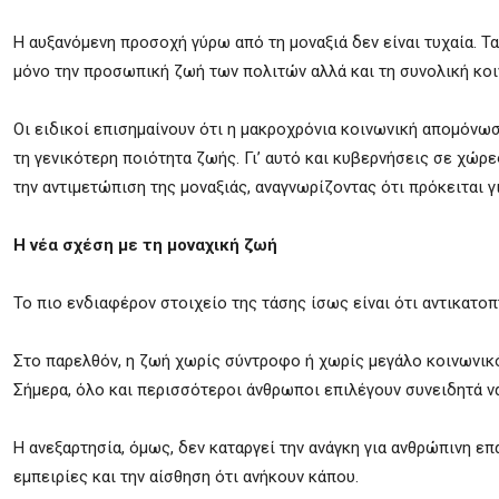
Η αυξανόμενη προσοχή γύρω από τη μοναξιά δεν είναι τυχαία. Τ
μόνο την προσωπική ζωή των πολιτών αλλά και τη συνολική κοι
Οι ειδικοί επισημαίνουν ότι η μακροχρόνια κοινωνική απομόνωση
τη γενικότερη ποιότητα ζωής. Γι’ αυτό και κυβερνήσεις σε χώρ
την αντιμετώπιση της μοναξιάς, αναγνωρίζοντας ότι πρόκειται γ
Η νέα σχέση με τη μοναχική ζωή
Το πιο ενδιαφέρον στοιχείο της τάσης ίσως είναι ότι αντικατο
Στο παρελθόν, η ζωή χωρίς σύντροφο ή χωρίς μεγάλο κοινωνικ
Σήμερα, όλο και περισσότεροι άνθρωποι επιλέγουν συνειδητά να 
Η ανεξαρτησία, όμως, δεν καταργεί την ανάγκη για ανθρώπινη ε
εμπειρίες και την αίσθηση ότι ανήκουν κάπου.