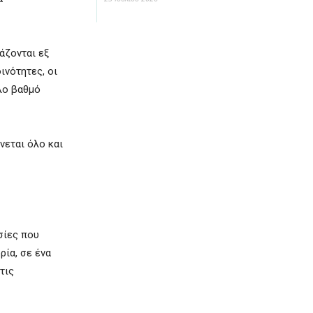
άζονται εξ
ινότητες, οι
λο βαθμό
νεται όλο και
σίες που
ία, σε ένα
τις