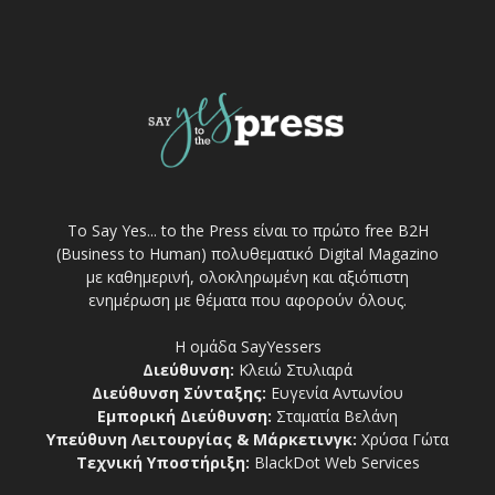
Το Say Yes... to the Press είναι το πρώτο free Β2Η
(Business to Human) πολυθεματικό Digital Magazino
με καθημερινή, ολοκληρωμένη και αξιόπιστη
ενημέρωση με θέματα που αφορούν όλους.
Η ομάδα SayYessers
Διεύθυνση:
Κλειώ Στυλιαρά
Διεύθυνση Σύνταξης:
Ευγενία Αντωνίου
Εμπορική Διεύθυνση:
Σταματία Βελάνη
Υπεύθυνη Λειτουργίας & Μάρκετινγκ:
Χρύσα Γώτα
Τεχνική Υποστήριξη:
BlackDot Web Services