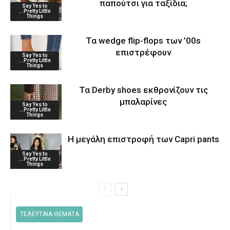
παπούτσι για ταξίδια;
Say Yes to
...Pretty Little
Things
Τα wedge flip-flops των ’00s
επιστρέφουν
Say Yes to
...Pretty Little
Things
Τα Derby shoes εκθρονίζουν τις
μπαλαρίνες
Say Yes to
...Pretty Little
Things
Η μεγάλη επιστροφή των Capri pants
Say Yes to
...Pretty Little
Things
ΤΕΛΕΥΤΑΙΑ ΘΕΜΑΤΑ