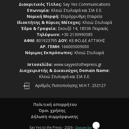
Διακριτικός Τίτλος:
Say Yes Communications
Επωνυμία:
Κλειώ Στυλιαρά και ΣΙΑ Ε.Ε.
Νομική Μορφή:
Ετερόρρυθμη Εταιρεία
Ιδιοκτήτης & Κύριος Μέτοχος:
Κλειώ Στυλιαρά
Έδρα & Γραφεία:
Σκουζέ 14, 18536 Πειραιάς
Τηλέφωνο:
+30 2130990585
ΑΦΜ:
801923795
ΔΟΥ:
ΚΕ.ΦΟ.ΔΕ ΑΤΤΙΚΗΣ
ΑΡ. ΓΕΜΗ:
166005009000
Νόμιμος Εκπρόσωπος:
Κλειώ Στυλιαρά
Ιστοσελίδα:
www.sayyestothepress.gr
Διαχειριστής & Δικαιούχος Domain Name:
Κλειώ Στυλιαρά και ΣΙΑ Ε.Ε.
Αριθμός Πιστοποίησης Μ.Η.Τ. 252127
Πολιτική απορρήτου
Όροι χρήσης
Δήλωση συμμόρφωσης
Say Yes to the Press - 2026 -
Design by