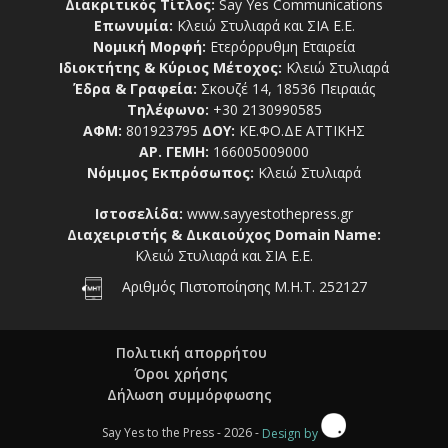
Διακριτικός Τίτλος:
Say Yes Communications
Επωνυμία:
Κλειώ Στυλιαρά και ΣΙΑ Ε.Ε.
Νομική Μορφή:
Ετερόρρυθμη Εταιρεία
Ιδιοκτήτης & Κύριος Μέτοχος:
Κλειώ Στυλιαρά
Έδρα & Γραφεία:
Σκουζέ 14, 18536 Πειραιάς
Τηλέφωνο:
+30 2130990585
ΑΦΜ:
801923795
ΔΟΥ:
ΚΕ.ΦΟ.ΔΕ ΑΤΤΙΚΗΣ
ΑΡ. ΓΕΜΗ:
166005009000
Νόμιμος Εκπρόσωπος:
Κλειώ Στυλιαρά
Ιστοσελίδα:
www.sayyestothepress.gr
Διαχειριστής & Δικαιούχος Domain Name:
Κλειώ Στυλιαρά και ΣΙΑ Ε.Ε.
Αριθμός Πιστοποίησης Μ.Η.Τ. 252127
Πολιτική απορρήτου
Όροι χρήσης
Δήλωση συμμόρφωσης
Say Yes to the Press - 2026 -
Design by