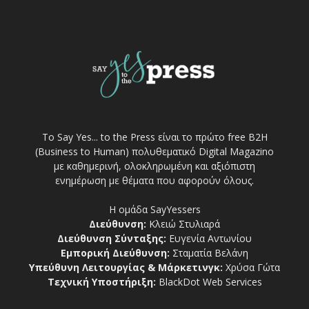
Το Say Yes... to the Press είναι το πρώτο free Β2Η
(Business to Human) πολυθεματικό Digital Magazino
με καθημερινή, ολοκληρωμένη και αξιόπιστη
ενημέρωση με θέματα που αφορούν όλους.
Η ομάδα SayYessers
Διεύθυνση:
Κλειώ Στυλιαρά
Διεύθυνση Σύνταξης:
Ευγενία Αντωνίου
Εμπορική Διεύθυνση:
Σταματία Βελάνη
Υπεύθυνη Λειτουργίας & Μάρκετινγκ:
Χρύσα Γώτα
Τεχνική Υποστήριξη:
BlackDot Web Services