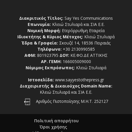
Διακριτικός Τίτλος:
Say Yes Communications
Επωνυμία:
Κλειώ Στυλιαρά και ΣΙΑ Ε.Ε.
Νομική Μορφή:
Ετερόρρυθμη Εταιρεία
Ιδιοκτήτης & Κύριος Μέτοχος:
Κλειώ Στυλιαρά
Έδρα & Γραφεία:
Σκουζέ 14, 18536 Πειραιάς
Τηλέφωνο:
+30 2130990585
ΑΦΜ:
801923795
ΔΟΥ:
ΚΕ.ΦΟ.ΔΕ ΑΤΤΙΚΗΣ
ΑΡ. ΓΕΜΗ:
166005009000
Νόμιμος Εκπρόσωπος:
Κλειώ Στυλιαρά
Ιστοσελίδα:
www.sayyestothepress.gr
Διαχειριστής & Δικαιούχος Domain Name:
Κλειώ Στυλιαρά και ΣΙΑ Ε.Ε.
Αριθμός Πιστοποίησης Μ.Η.Τ. 252127
Πολιτική απορρήτου
Όροι χρήσης