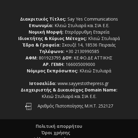
Διακριτικός Τίτλος:
Say Yes Communications
Επωνυμία:
Κλειώ Στυλιαρά και ΣΙΑ Ε.Ε.
Νομική Μορφή:
Ετερόρρυθμη Εταιρεία
Ιδιοκτήτης & Κύριος Μέτοχος:
Κλειώ Στυλιαρά
Έδρα & Γραφεία:
Σκουζέ 14, 18536 Πειραιάς
Τηλέφωνο:
+30 2130990585
ΑΦΜ:
801923795
ΔΟΥ:
ΚΕ.ΦΟ.ΔΕ ΑΤΤΙΚΗΣ
ΑΡ. ΓΕΜΗ:
166005009000
Νόμιμος Εκπρόσωπος:
Κλειώ Στυλιαρά
Ιστοσελίδα:
www.sayyestothepress.gr
Διαχειριστής & Δικαιούχος Domain Name:
Κλειώ Στυλιαρά και ΣΙΑ Ε.Ε.
Αριθμός Πιστοποίησης Μ.Η.Τ. 252127
Πολιτική απορρήτου
Όροι χρήσης