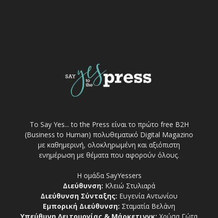
Το Say Yes... to the Press είναι το πρώτο free Β2Η
(Business to Human) πολυθεματικό Digital Magazino
με καθημερινή, ολοκληρωμένη και αξιόπιστη
ενημέρωση με θέματα που αφορούν όλους.
Η ομάδα SayYessers
Διεύθυνση:
Κλειώ Στυλιαρά
Διεύθυνση Σύνταξης:
Ευγενία Αντωνίου
Εμπορική Διεύθυνση:
Σταματία Βελάνη
Υπεύθυνη Λειτουργίας & Μάρκετινγκ:
Χρύσα Γώτα