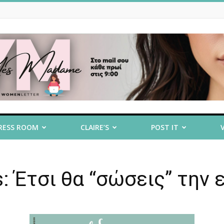
RESS ROOM
CLAIRE’S
POST IT
 Έτσι θα “σώσεις” την