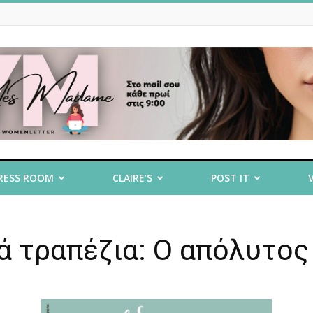
RESS ROOM
CLAIRE’S
POST IT
ά τραπέζια: Ο απόλυτος