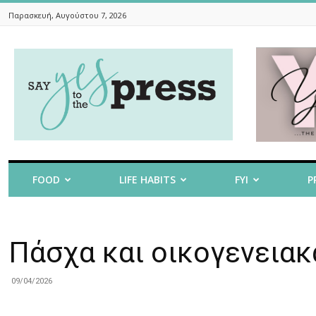
Παρασκευή, Αυγούστου 7, 2026
Say
Yes
To
The
Press
FOOD
LIFE HABITS
FYI
P
Πάσχα και οικογενειακ
09/04/2026