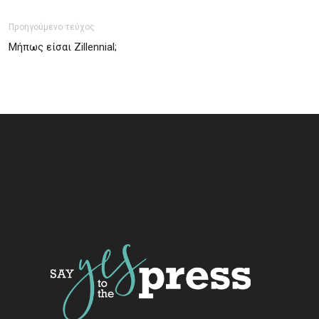
Προηγούμενο τεύχος
Mήπως είσαι Zillennial;