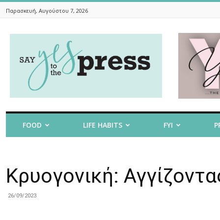
Παρασκευή, Αυγούστου 7, 2026
Say
Yes
To
The
Press
FOOD
LIFE HABITS
FYI
P
Κρυογονική: Αγγίζοντα
26/09/2023