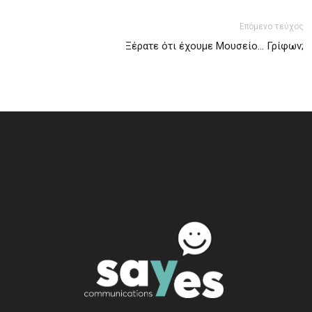
Επόμενο τεύχος
Ξέρατε ότι έχουμε Μουσείο… Γρίφων;