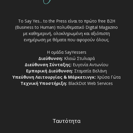
Το Say Yes... to the Press είναι το πρώτο free Β2Η
(Business to Human) πολυθεματικό Digital Magazino
με καθημερινή, ολοκληρωμένη και αξιόπιστη
ενημέρωση με θέματα που αφορούν όλους.
Η ομάδα SayYessers
Διεύθυνση:
Κλειώ Στυλιαρά
Διεύθυνση Σύνταξης:
Ευγενία Αντωνίου
Εμπορική Διεύθυνση:
Σταματία Βελάνη
Υπεύθυνη Λειτουργίας & Μάρκετινγκ:
Χρύσα Γώτα
Τεχνική Υποστήριξη:
BlackDot Web Services
Ταυτότητα