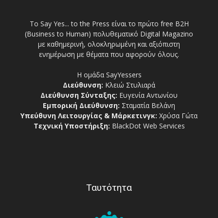
Το Say Yes... to the Press είναι το πρώτο free Β2Η
(Business to Human) πολυθεματικό Digital Magazino
με καθημερινή, ολοκληρωμένη και αξιόπιστη
ενημέρωση με θέματα που αφορούν όλους.
Η ομάδα SayYessers
Διεύθυνση:
Κλειώ Στυλιαρά
Διεύθυνση Σύνταξης:
Ευγενία Αντωνίου
Εμπορική Διεύθυνση:
Σταματία Βελάνη
Υπεύθυνη Λειτουργίας & Μάρκετινγκ:
Χρύσα Γώτα
Τεχνική Υποστήριξη:
BlackDot Web Services
Ταυτότητα