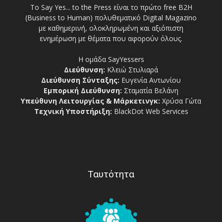
Το Say Yes... to the Press είναι το πρώτο free Β2Η
(Business to Human) πολυθεματικό Digital Magazino
με καθημερινή, ολοκληρωμένη και αξιόπιστη
ενημέρωση με θέματα που αφορούν όλους.
Η ομάδα SayYessers
Διεύθυνση:
Κλειώ Στυλιαρά
Διεύθυνση Σύνταξης:
Ευγενία Αντωνίου
Εμπορική Διεύθυνση:
Σταματία Βελάνη
Υπεύθυνη Λειτουργίας & Μάρκετινγκ:
Χρύσα Γώτα
Τεχνική Υποστήριξη:
BlackDot Web Services
Ταυτότητα