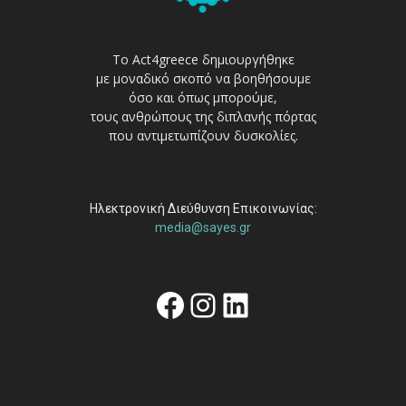
Το Act4greece δημιουργήθηκε
με μοναδικό σκοπό να βοηθήσουμε
όσο και όπως μπορούμε,
τους ανθρώπους της διπλανής πόρτας
που αντιμετωπίζουν δυσκολίες.
Ηλεκτρονική Διεύθυνση Επικοινωνίας:
media@sayes.gr
Facebook
Instagram
Linkedin