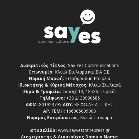
Διακριτικός Τίτλος:
Say Yes Communications
Επωνυμία:
Κλειώ Στυλιαρά και ΣΙΑ Ε.Ε.
Νομική Μορφή:
Ετερόρρυθμη Εταιρεία
Ιδιοκτήτης & Κύριος Μέτοχος:
Κλειώ Στυλιαρά
Έδρα & Γραφεία:
Σκουζέ 14, 18536 Πειραιάς
Τηλέφωνο:
+30 2130990585
ΑΦΜ:
801923795
ΔΟΥ:
ΚΕ.ΦΟ.ΔΕ ΑΤΤΙΚΗΣ
ΑΡ. ΓΕΜΗ:
166005009000
Νόμιμος Εκπρόσωπος:
Κλειώ Στυλιαρά
Ιστοσελίδα:
www.sayyestothepress.gr
Διαχειριστής & Δικαιούχος Domain Name: