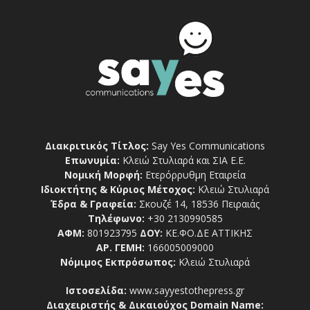
Διακριτικός Τίτλος:
Say Yes Communications
Επωνυμία:
Κλειώ Στυλιαρά και ΣΙΑ Ε.Ε.
Νομική Μορφή:
Ετερόρρυθμη Εταιρεία
Ιδιοκτήτης & Κύριος Μέτοχος:
Κλειώ Στυλιαρά
Έδρα & Γραφεία:
Σκουζέ 14, 18536 Πειραιάς
Τηλέφωνο:
+30 2130990585
ΑΦΜ:
801923795
ΔΟΥ:
ΚΕ.ΦΟ.ΔΕ ΑΤΤΙΚΗΣ
ΑΡ. ΓΕΜΗ:
166005009000
Νόμιμος Εκπρόσωπος:
Κλειώ Στυλιαρά
Ιστοσελίδα:
www.sayyestothepress.gr
Διαχειριστής & Δικαιούχος Domain Name: