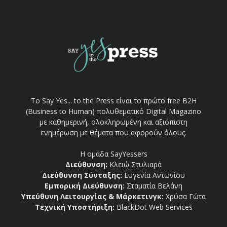
Το Say Yes... to the Press είναι το πρώτο free Β2Η
(Business to Human) πολυθεματικό Digital Magazino
με καθημερινή, ολοκληρωμένη και αξιόπιστη
ενημέρωση με θέματα που αφορούν όλους.
Η ομάδα SayYessers
Διεύθυνση:
Κλειώ Στυλιαρά
Διεύθυνση Σύνταξης:
Ευγενία Αντωνίου
Εμπορική Διεύθυνση:
Σταματία Βελάνη
Υπεύθυνη Λειτουργίας & Μάρκετινγκ:
Χρύσα Γώτα
Τεχνική Υποστήριξη:
BlackDot Web Services