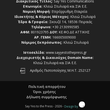
Διακριτικός Τίτλος:
Say Yes Communications
Επωνυμία:
Κλειώ Στυλιαρά και ΣΙΑ Ε.Ε.
Νομική Μορφή:
Ετερόρρυθμη Εταιρεία
Ιδιοκτήτης & Κύριος Μέτοχος:
Κλειώ Στυλιαρά
Έδρα & Γραφεία:
Σκουζέ 14, 18536 Πειραιάς
Τηλέφωνο:
+30 2130990585
ΑΦΜ:
801923795
ΔΟΥ:
ΚΕ.ΦΟ.ΔΕ ΑΤΤΙΚΗΣ
ΑΡ. ΓΕΜΗ:
166005009000
Νόμιμος Εκπρόσωπος:
Κλειώ Στυλιαρά
Ιστοσελίδα:
www.sayyestothepress.gr
Διαχειριστής & Δικαιούχος Domain Name:
Κλειώ Στυλιαρά και ΣΙΑ Ε.Ε.
Αριθμός Πιστοποίησης Μ.Η.Τ. 252127
Πολιτική απορρήτου
Όροι χρήσης
Δήλωση συμμόρφωσης
Say Yes to the Press - 2026 -
Design by