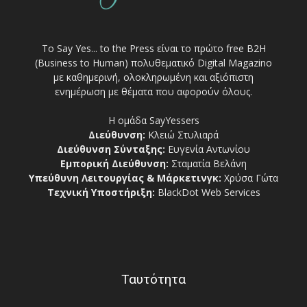
Το Say Yes... to the Press είναι το πρώτο free Β2Η
(Business to Human) πολυθεματικό Digital Magazino
με καθημερινή, ολοκληρωμένη και αξιόπιστη
ενημέρωση με θέματα που αφορούν όλους.
Η ομάδα SayYessers
Διεύθυνση:
Κλειώ Στυλιαρά
Διεύθυνση Σύνταξης:
Ευγενία Αντωνίου
Εμπορική Διεύθυνση:
Σταματία Βελάνη
Υπεύθυνη Λειτουργίας & Μάρκετινγκ:
Χρύσα Γώτα
Τεχνική Υποστήριξη:
BlackDot Web Services
Ταυτότητα