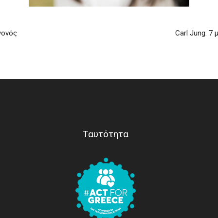
γονός
Carl Jung: 7
Ταυτότητα