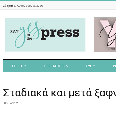
Σάββατο, Αυγούστου 8, 2026
Say
Yes
To
The
Press
FOOD
LIFE HABITS
FYI
P
Σταδιακά και μετά ξαφ
06/04/2026