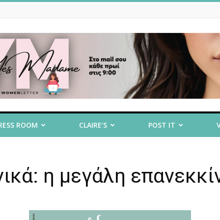
RESS ROOM
CLAIRE’S
POST IT
νικά: η μεγάλη επανεκκ