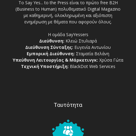
Το Say Yes... to the Press είναι το πρώτο free Β2Η
(Business to Human) πολυθεματικό Digital Magazino
με καθημερινή, ολοκληρωμένη και αξιόπιστη
ενημέρωση με θέματα που αφορούν όλους.
Η ομάδα SayYessers
Διεύθυνση:
Κλειώ Στυλιαρά
Διεύθυνση Σύνταξης:
Ευγενία Αντωνίου
Εμπορική Διεύθυνση:
Σταματία Βελάνη
Υπεύθυνη Λειτουργίας & Μάρκετινγκ:
Χρύσα Γώτα
Τεχνική Υποστήριξη:
BlackDot Web Services
Ταυτότητα