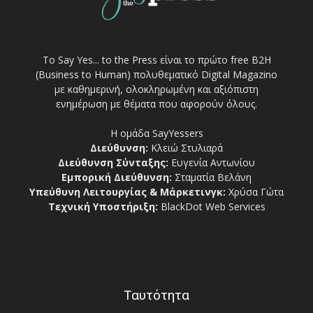
Το Say Yes... to the Press είναι το πρώτο free Β2Η
(Business to Human) πολυθεματικό Digital Magazino
με καθημερινή, ολοκληρωμένη και αξιόπιστη
ενημέρωση με θέματα που αφορούν όλους.
Η ομάδα SayYessers
Διεύθυνση:
Κλειώ Στυλιαρά
Διεύθυνση Σύνταξης:
Ευγενία Αντωνίου
Εμπορική Διεύθυνση:
Σταματία Βελάνη
Υπεύθυνη Λειτουργίας & Μάρκετινγκ:
Χρύσα Γώτα
Τεχνική Υποστήριξη:
BlackDot Web Services
Ταυτότητα