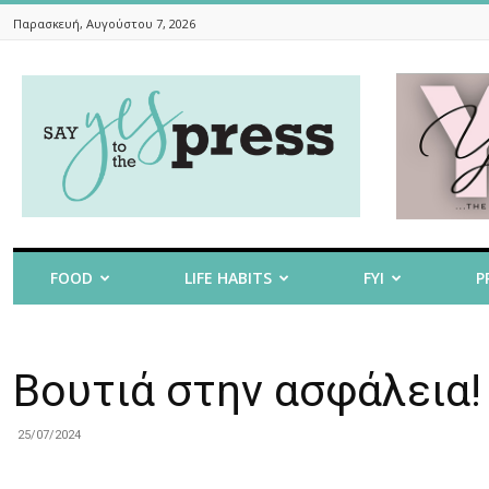
Παρασκευή, Αυγούστου 7, 2026
Say
Yes
To
The
Press
FOOD
LIFE HABITS
FYI
P
Βουτιά στην ασφάλεια!
25/07/2024