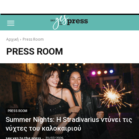
Αρχική
Press Room
PRESS ROOM
PRESS ROOM
Summer Nights: Η Stradivarius ντύνει τις
νύχτες του καλοκαιριού
say yes to the press
-
31/07/2026