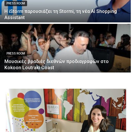
PRESS ROOM
Η iStorm παρουσιάζει τη Stormi, τη νέα AI Shopping
Assistant
PRESS ROOM
Μουσικές βραδιές διεθνών προδιαγραφών στο
Kokoon Loutraki Coast