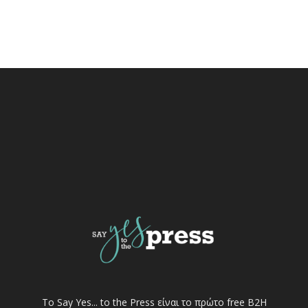
Το Say Yes... to the Press είναι το πρώτο free Β2Η