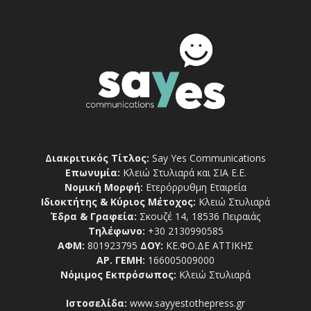
Διακριτικός Τίτλος:
Say Yes Communications
Επωνυμία:
Κλειώ Στυλιαρά και ΣΙΑ Ε.Ε.
Νομική Μορφή:
Ετερόρρυθμη Εταιρεία
Ιδιοκτήτης & Κύριος Μέτοχος:
Κλειώ Στυλιαρά
Έδρα & Γραφεία:
Σκουζέ 14, 18536 Πειραιάς
Τηλέφωνο:
+30 2130990585
ΑΦΜ:
801923795
ΔΟΥ:
ΚΕ.ΦΟ.ΔΕ ΑΤΤΙΚΗΣ
ΑΡ. ΓΕΜΗ:
166005009000
Νόμιμος Εκπρόσωπος:
Κλειώ Στυλιαρά
Ιστοσελίδα:
www.sayyestothepress.gr