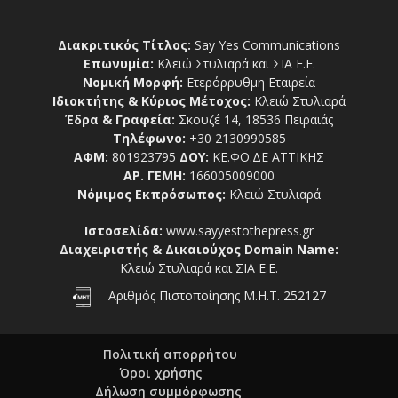
Διακριτικός Τίτλος:
Say Yes Communications
Επωνυμία:
Κλειώ Στυλιαρά και ΣΙΑ Ε.Ε.
Νομική Μορφή:
Ετερόρρυθμη Εταιρεία
Ιδιοκτήτης & Κύριος Μέτοχος:
Κλειώ Στυλιαρά
Έδρα & Γραφεία:
Σκουζέ 14, 18536 Πειραιάς
Τηλέφωνο:
+30 2130990585
ΑΦΜ:
801923795
ΔΟΥ:
ΚΕ.ΦΟ.ΔΕ ΑΤΤΙΚΗΣ
ΑΡ. ΓΕΜΗ:
166005009000
Νόμιμος Εκπρόσωπος:
Κλειώ Στυλιαρά
Ιστοσελίδα:
www.sayyestothepress.gr
Διαχειριστής & Δικαιούχος Domain Name:
Κλειώ Στυλιαρά και ΣΙΑ Ε.Ε.
Αριθμός Πιστοποίησης Μ.Η.Τ. 252127
Πολιτική απορρήτου
Όροι χρήσης
Δήλωση συμμόρφωσης